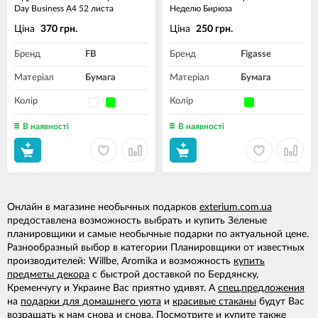
Day Business A4 52 листа
Неделю Бирюза
Ціна
Ціна
370 грн.
250 грн.
Бренд
FB
Бренд
Figasse
Матеріал
Бумага
Матеріал
Бумага
Колір
Колір
В наявності
В наявності
Онлайн в магазине необычных подарков
exterium.com.ua
предоставлена возможность выбрать и купить Зеленые
планировщики и самые необычные подарки по актуальной цене.
Разнообразный выбор в категории Планировщики от известных
производителей: Willbe, Aromika и возможность
купить
предметы декора
с быстрой доставкой по Бердянску,
Кременчугу и Украине Вас приятно удивят. А
спец.предложения
на
подарки для домашнего уюта
и
красивые стаканы
будут Вас
возращать к нам снова и снова. Посмотрите и купите также