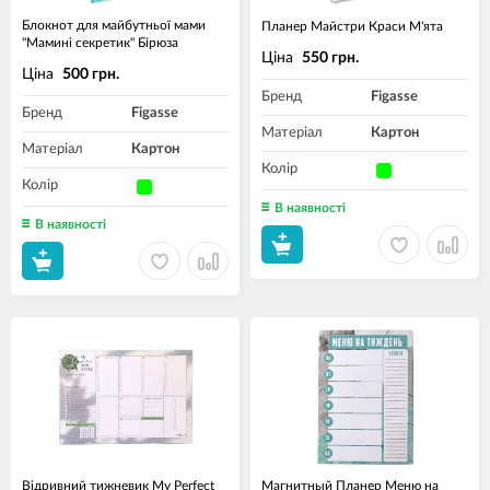
Блокнот для майбутньої мами
Планер Майстри Краси М'ята
"Мамині секретик" Бірюза
Ціна
550 грн.
Ціна
500 грн.
Бренд
Figasse
Бренд
Figasse
Матеріал
Картон
Матеріал
Картон
Колір
Колір
В наявності
В наявності
Відривний тижневик My Perfect
Магнитный Планер Меню на