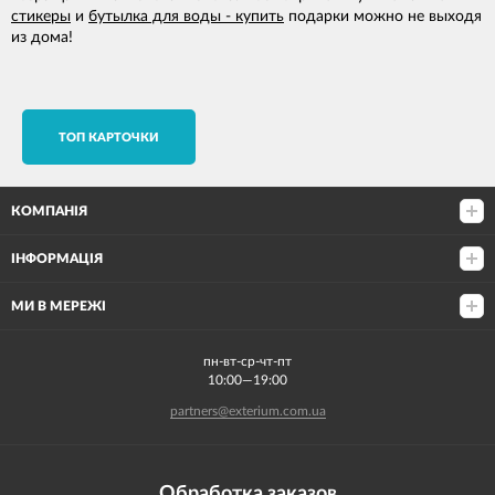
стикеры
и
бутылка для воды - купить
подарки можно не выходя
из дома!
TОП КАРТОЧКИ
КОМПАНІЯ
ІНФОРМАЦІЯ
МИ В МЕРЕЖІ
пн-вт-ср-чт-пт
10:00—19:00
partners@exterium.com.ua
Обработка заказов