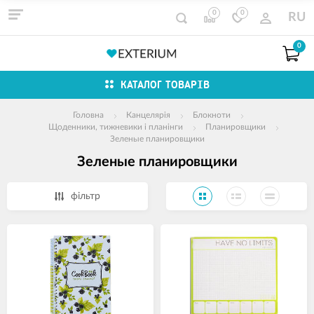
0
0
RU
0
КАТАЛОГ ТОВАРІВ
Головна
Канцелярія
Блокноти
Щоденники, тижневики і планінги
Планировщики
Зеленые планировщики
Зеленые планировщики
фільтр