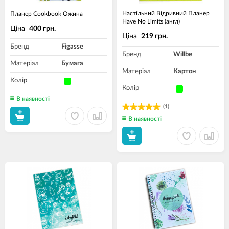
Настільний Відривний Планер
Планер Cookbook Ожина
Have No Limits (англ)
Ціна
400 грн.
Ціна
219 грн.
Бренд
Figasse
Бренд
Willbe
Матеріал
Бумага
Матеріал
Картон
Колір
Колір
В наявності
(1)
В наявності