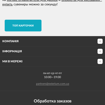
на
мягкие ограничители для дверей
и
блокноты для рисования -
купить
сувениры можно за секунду!
TОП КАРТОЧКИ
КОМПАНІЯ
ІНФОРМАЦІЯ
МИ В МЕРЕЖІ
пн-вт-ср-чт-пт
10:00—19:00
partners@exterium.com.ua
Обработка заказов