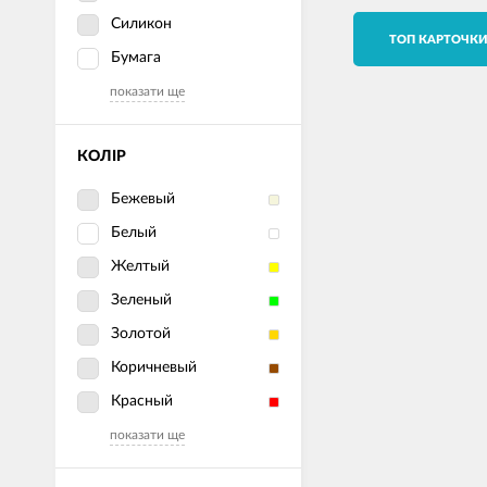
Силикон
TОП КАРТОЧК
Бумага
показати ще
КОЛІР
Бежевый
Белый
Желтый
Зеленый
Золотой
Коричневый
Красный
показати ще