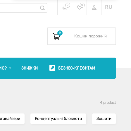
0
0
RU
0
Kошик
порожній
МО?
ЗНИЖКИ
БІЗНЕС-КЛІЄНТАМ
4 product
рганайзери
Концептуальні блокноти
Зошити