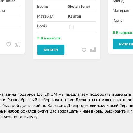
ch Terier
Бренд
Бренд
Sketch Terier
ага
Матеріал
Матеріал
Картон
Колір
Колір
В наявнос
В наявності
КУПИТ
КУПИТИ
 магазина подарков
EXTERIUM
мы предлагаем подобрать и заказать Б
и. Разнообразный выбор в категории Блокноты от известных произв
с быстрой доставкой по Харькову, Днепродзержинску и всей Украин
ный набор бокалов
будут Вас возращать к нам вновь. Выбирайте и 
и можно за минуту!