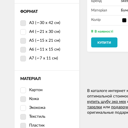
Бренд
Sket
Матеріал
Бум
ФОРМАТ
Колір
А3 (∽30 х 42 см)
А4 (∽21 х 30 см)
В наявності
А5 (∽15 х 21 см)
КУПИТИ
А6 (∽11 х 15 см)
А7 (∽7 х 11 см)
МАТЕРІАЛ
Картон
В каталоге интернет
оптимальной стоимост
Кожа
купить шубу эко мех
тарелки
или
подароч
Экокожа
оригинальные подарк
Текстиль
Пластик