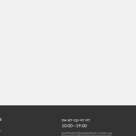
І
пн-вт-ср-чт-пт
10:00—19:00
m
partners@exterium.com.ua