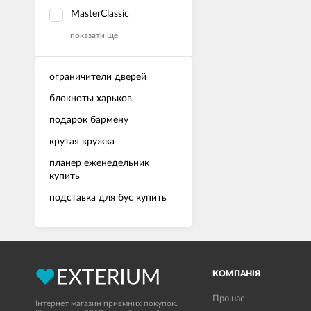
MasterClassic
показати ще
ограничители дверей
блокноты харьков
подарок бармену
крутая кружка
планер еженедельник
купить
подставка для бус купить
КОМПАНІЯ
Про нас
Інтернет магазин приємних покупок.