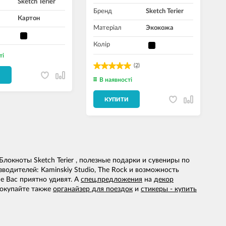
Sketch Terier
Бренд
Sketch Terier
Картон
Матеріал
Экокожа
Колір
ті
(2)
И
В наявності
КУПИТИ
локноты Sketch Terier , полезные подарки и сувениры по
одителей: Kaminskiy Studio, The Rock и возможность
е Вас приятно удивят. А
спец.предложения
на
декор
покупайте также
органайзер для поездок
и
стикеры - купить