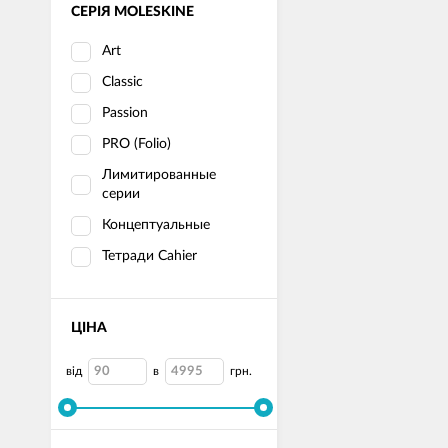
СЕРІЯ MOLESKINE
Art
Classic
Passion
PRO (Folio)
Лимитированные
серии
Концептуальные
Тетради Cahier
ЦІНА
від
в
грн.