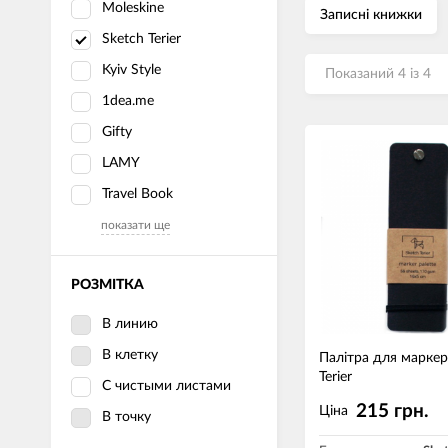
Moleskine
Записні книжки
Sketch Terier
Kyiv Style
Показаний 4 із 4
1dea.me
Gifty
LAMY
Travel Book
показати ще
РОЗМІТКА
В линию
В клетку
Палітра для маркер
Terier
С чистыми листами
215 грн.
Ціна
В точку