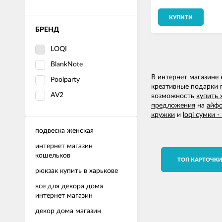
КУПИТИ
БРЕНД
LOQI
BlankNote
В интернет магазине
Poolparty
креативные подарки 
AV2
возможность
купить
предложения
на
айфо
кружки
и
loqi сумки -
подвеска женская
интернет магазин
кошельков
TОП КАРТОЧК
рюкзак купить в харькове
все для декора дома
интернет магазин
декор дома магазин