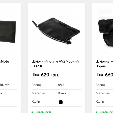
kNote
Шкіряний клатч AV2 Чорний
Шкіряна к
(B323)
Чорна
620 грн.
660
Ціна
Ціна
nkNote
Бренд
AV2
Бренд
а
Матеріал
Кожа
Матеріал
Колір
Колір
В наявності
В наявнос