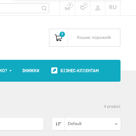
0
0
RU
0
Kошик
порожній
МО?
ЗНИЖКИ
БІЗНЕС-КЛІЄНТАМ
4 product
Default