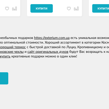
КУПИТИ
КУПИТ
 необычных подарков
https://exterium.com.ua
есть уникальная возмож
по оптимальной стоимости. Хороший ассортимент в категории Косм
 хороший термос
с быстрой доставкой по Луцку, Кропивницкому и о
новские чехлы
и
сайт оригинальных духов
будут Вас возращать к н
 купить
креативные подарки можно в один клик!
И