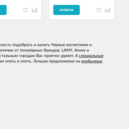
И
КУПИТИ
ность подобрать и купить Черные косметички и
етички от популярных брендов: LAMY, Arwey и
стальным городам Вас приятно удивят. А
специальные
ам опять и опять. Лучшие предложения на
необычные