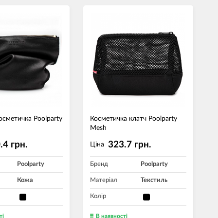
осметичка Poolparty
Косметичка клатч Poolparty
Mesh
.4 грн.
323.7 грн.
Ціна
Poolparty
Бренд
Poolparty
Кожа
Матеріал
Текстиль
Колір
ті
В наявності