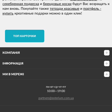
серебренная подвеска
и
брендовые носки
будут Вас возращать к
нам вновь. Покупайте также
тетради красивые
и
портфель -
купить
креативные подарки можно в один клик!
TОП КАРТОЧКИ
КОМПАНІЯ
ІНФОРМАЦІЯ
МИ В МЕРЕЖІ
пн-вт-ср-чт-пт
10:00—19:00
partners@exterium.com.ua