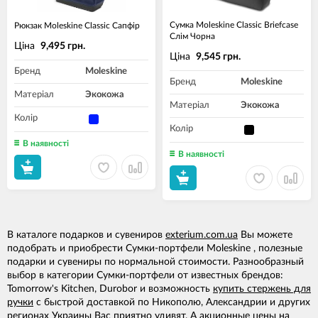
Сумка Moleskine Classic Briefcase
Рюкзак Moleskine Classic Сапфір
Слім Чорна
Ціна
9,495 грн.
Ціна
9,545 грн.
Бренд
Moleskine
Бренд
Moleskine
Матеріал
Экокожа
Матеріал
Экокожа
Колір
Колір
В наявності
В наявності
В каталоге подарков и сувениров
exterium.com.ua
Вы можете
подобрать и приобрести Сумки-портфели Moleskine , полезные
подарки и сувениры по нормальной стоимости. Разнообразный
выбор в категории Сумки-портфели от известных брендов:
Tomorrow's Kitchen, Durobor и возможность
купить стержень для
ручки
с быстрой доставкой по Никополю, Александрии и других
регионах Украины Вас приятно удивят. А
акционные цены
на