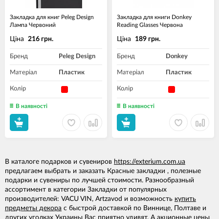
Закладка для книг Peleg Design
Закладка для книги Donkey
Лампа Червоний
Reading Glasses Червона
Ціна
Ціна
216 грн.
189 грн.
Бренд
Peleg Design
Бренд
Donkey
Матеріал
Пластик
Матеріал
Пластик
Колір
Колір
В наявності
В наявності
В каталоге подарков и сувениров
https://exterium.com.ua
предлагаем выбрать и заказать Красные закладки , полезные
подарки и сувениры по лучшей стоимости. Разнообразный
ассортимент в категории Закладки от популярных
производителей: VACU VIN, Artzavod и возможность
купить
предметы декора
с быстрой доставкой по Виннице, Полтаве и
других уголках Украины Вас приятно удивят. А
акционные цены