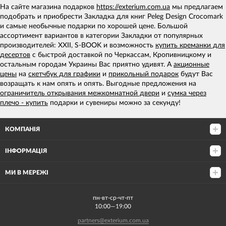
На сайте магазина подарков
https://exterium.com.ua
мы предлагаем
подобрать и приобрести Закладка для книг Peleg Design Crocomark
и самые необычные подарки по хорошей цене. Большой
ассортимент вариантов в категории Закладки от популярных
производителей: XXII, S-BOOK и возможность
купить креманки для
десертов
с быстрой доставкой по Черкассам, Кропивницкому и
остальным городам Украины Вас приятно удивят. А
акционные
цены
на
скетчбук для графики
и
прикольный подарок
будут Вас
возращать к нам опять и опять. Выгодные предложения на
ограничитель открывания межкомнатной двери
и
сумка через
плечо - купить
подарки и сувениры можно за секунду!
КОМПАНІЯ
ІНФОРМАЦІЯ
МИ В МЕРЕЖІ
пн-вт-ср-чт-пт
10:00—19:00
partners@exterium.com.ua