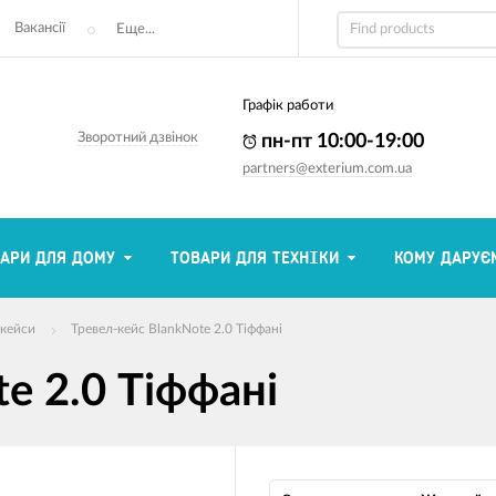
Вакансії
Еще...
Графік работи
Зворотний дзвінок
пн-пт 10:00-19:00
partners@exterium.com.ua
АРИ ДЛЯ ДОМУ
ТОВАРИ ДЛЯ ТЕХНІКИ
КОМУ ДАРУЄ
-кейси
Тревел-кейс BlankNote 2.0 Тіффані
e 2.0 Тіффані