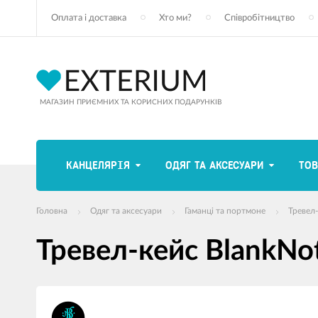
Оплата і доставка
Хто ми?
Співробітництво
МАГАЗИН ПРИЄМНИХ ТА КОРИСНИХ ПОДАРУНКІВ
КАНЦЕЛЯРІЯ
ОДЯГ ТА АКСЕСУАРИ
ТОВ
Головна
Одяг та аксесуари
Гаманці та портмоне
Тревел
Тревел-кейс BlankNot
зображення
продуктів