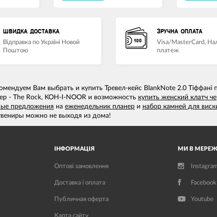
ШВИДКА ДОСТАВКА
ЗРУЧНА ОПЛАТА
Відправка по Україні Новой
Visa/MasterCard, Н
Поштою
платеж
омендуем Вам выбрать и купить Тревел-кейс BlankNote 2.0 Тіффані 
мер - The Rock, KOH-I-NOOR и возможность
купить женский клатч че
ные предложения
на
еженедельник планер
и
набор камней для виск
увениры можно не выходя из дома!
ІНФОРМАЦІЯ
МИ В МЕРЕЖ
Оптові замовлення
Instagra
Доставка і оплата
Facebook
Публичная оферта
Youtube
Карта сайту