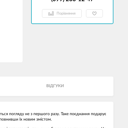
Порівняння
ВІДГУКИ
ається погляду не з першого разу. Таке поєднання подарує
аповнивши їх новим змістом.