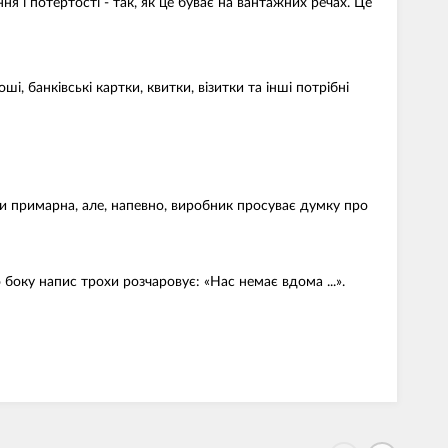
я і потертості - так, як це буває на вантажних речах. Це
і, банківські картки, квитки, візитки та інші потрібні
хи примарна, але, напевно, виробник просуває думку про
 боку напис трохи розчаровує: «Нас немає вдома ...».