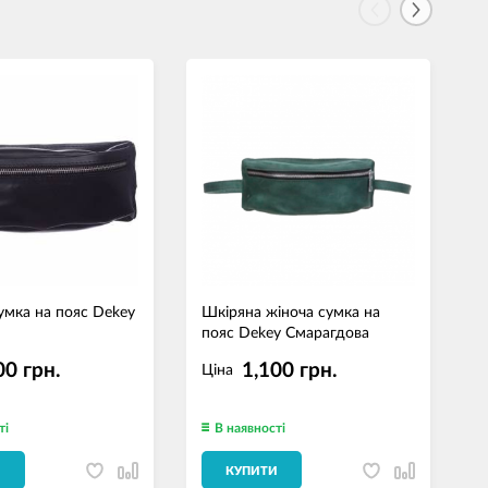
умка на пояс Dekey
Шкіряна жіноча сумка на
Ш
пояс Dekey Смарагдова
п
00 грн.
1,100 грн.
Ціна
ті
В наявності
И
КУПИТИ