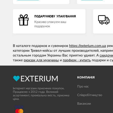
ПОДАРУНКОВУ УПАКУВАННЯ
Красиво упакуем ваш
подарунок
В каталоге подарков и сувениров
https://exterium.com.ua
рек
категории Тревел-кейсы от лучших производителей, напри
остальным городам Украины Вас приятно удивят. А
скидоч
также
рюкзак для мужчины
и
парфюм - купить
подарки и с
КОМПАНІЯ
Про нас
Інтернет магазин приємних покупок.
Працюємо з 2012 года. Великий
Співробітництво
асортимент, преміальна якість, приємна
ціна.
Вакансии