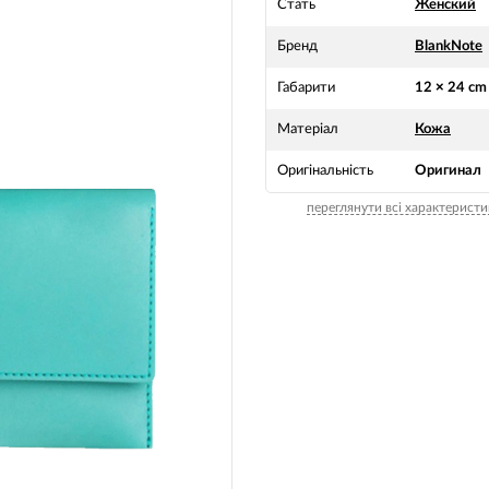
Стать
Женский
Бренд
BlankNote
Габарити
12 × 24 cm
Матеріал
Кожа
Оригінальність
Оригинал
переглянути всі характеристи