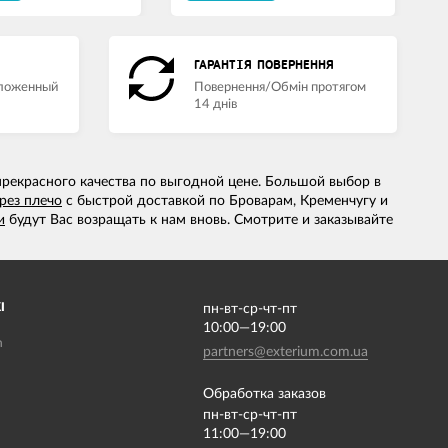
ГАРАНТІЯ ПОВЕРНЕННЯ
аложенный
Повернення/Обмін протягом
14 днів
прекрасного качества по выгодной цене. Большой выбор в
рез плечо
с быстрой доставкой по Броварам, Кременчугу и
и
будут Вас возращать к нам вновь. Смотрите и заказывайте
І
пн-вт-ср-чт-пт
10:00—19:00
m
partners@exterium.com.ua
Обработка заказов
пн-вт-ср-чт-пт
11:00—19:00