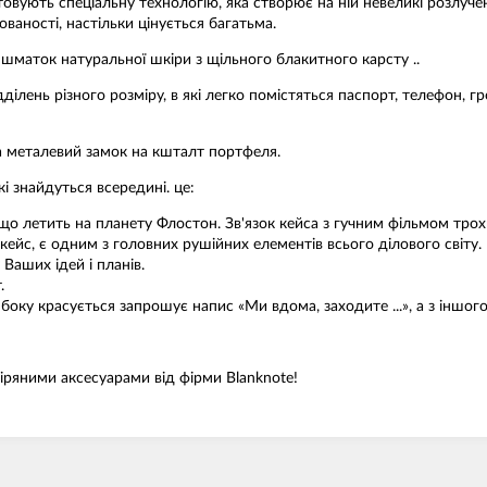
вують спеціальну технологію, яка створює на ній невеликі розлученн
ованості, настільки цінується багатьма.
 шматок натуральної шкіри з щільного блакитного карсту ..
ілень різного розміру, в які легко помістяться паспорт, телефон, грош
на металевий замок на кшталт портфеля.
і знайдуться всередині. це:
, що летить на планету Флостон. Зв'язок кейса з гучним фільмом тро
 кейс, є одним з головних рушійних елементів всього ділового світу.
Ваших ідей і планів.
.
боку красується запрошує напис «Ми вдома, заходите ...», а з іншого
іряними аксесуарами від фірми Blanknote!