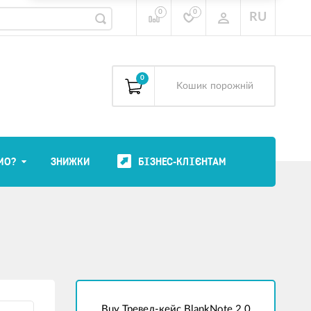
0
0
RU
0
Kошик
порожній
МО?
ЗНИЖКИ
БІЗНЕС-КЛІЄНТАМ
Buy Тревел-кейс BlankNote 2.0