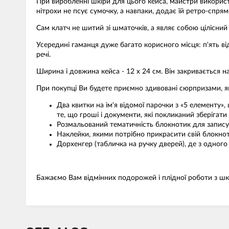
При виробленні шкіри для цього кейса, майстри використо
нітрохи не псує сумочку, а навпаки, додає їй ретро-спрям
Сам клатч не шитий зі шматочків, а являє собою цілісний
Усередині гаманця дуже багато корисного місця: п'ять відд
речі.
Ширина і довжина кейса - 12 х 24 см. Він закривається 
При покупці Ви будете приємно здивовані сюрпризами, як
Два квитки на ім'я відомої парочки з «5 елементу»
те, що гроші і документи, які покликаний зберігати
Розмальований тематичність блокнотик для запису 
Наклейки, якими потрібно прикрасити свій блокнот
Дорхенгер (табличка на ручку дверей), де з одного 
Бажаємо Вам відмінних подорожей і плідної роботи з шк