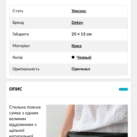
Стать
Унисекс
Бренд
Dekey
Габарити
25 × 15 cm
Матеріал
Кожа
Колір
Черный
Оригінальність
Оригинал
ОПИС
Стильна поясна
сумка з одним
великим
відділенням з
щільної
натуральної