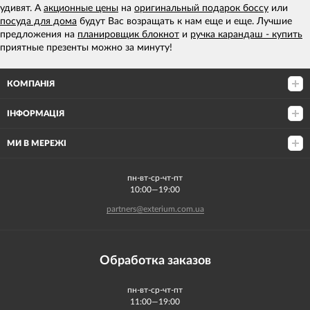
удивят. А
акционные цены
на
оригинальный подарок боссу
или
посуда для дома
будут Вас возращать к нам еще и еще. Лучшие
предложения на
планировщик блокнот
и
ручка карандаш - купить
приятные презенты можно за минуту!
КОМПАНІЯ
ІНФОРМАЦІЯ
МИ В МЕРЕЖІ
пн-вт-ср-чт-пт
10:00—19:00
partners@exterium.com.ua
Обработка заказов
пн-вт-ср-чт-пт
11:00—19:00