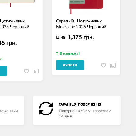
 Щотижневик
Середній Щотижневик
С
 2025 Червоний
Moleskine 2026 Червоний
M
М
1,375 грн.
Ціна
45 грн.
В наявності
ті
КУПИТИ
И
ГАРАНТІЯ ПОВЕРНЕННЯ
аложенный
Повернення/Обмін протягом
14 днів