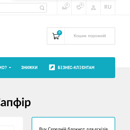
0
0
RU
0
Kошик
порожній
МО?
ЗНИЖКИ
БІЗНЕС-КЛІЄНТАМ
Сапфір
Buy Середній блокнот для ескізів