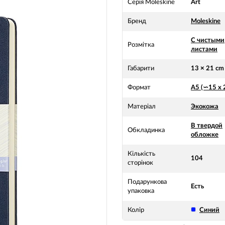
Серія Moleskine
Art
Бренд
Moleskine
С чистыми
Розмітка
листами
Габарити
13 × 21 cm
Формат
А5 (∽15 х 
Матеріал
Экокожа
В твердой
Обкладинка
обложке
Кількість
104
сторінок
Подарункова
Есть
упаковка
Колір
Синий