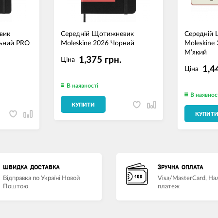
вик
Середній Щотижневик
Середній
льний PRO
Moleskine 2026 Чорний
Moleskine
М’який
1,375 грн.
Ціна
1,4
Ціна
В наявності
В наявнос
КУПИТИ
КУПИТ
ШВИДКА ДОСТАВКА
ЗРУЧНА ОПЛАТА
Відправка по Україні Новой
Visa/MasterCard, Н
Поштою
платеж