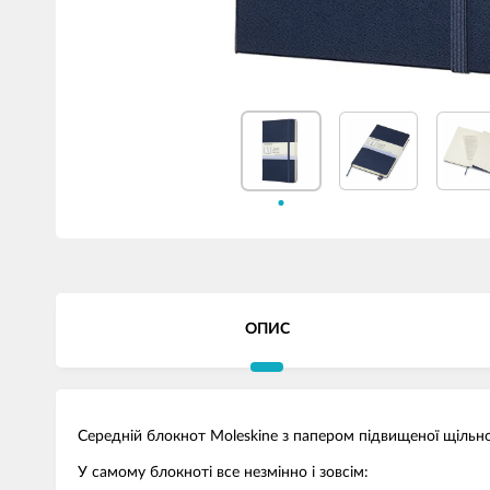
ОПИС
Середній блокнот Moleskine з папером підвищеної щільнос
У самому блокноті все незмінно і зовсім: