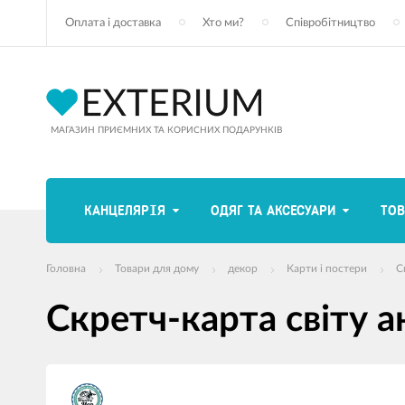
Оплата і доставка
Хто ми?
Співробітництво
МАГАЗИН ПРИЄМНИХ ТА КОРИСНИХ ПОДАРУНКІВ
КАНЦЕЛЯРІЯ
ОДЯГ ТА АКСЕСУАРИ
ТОВ
Головна
Товари для дому
декор
Карти і постери
С
Скретч-карта світу а
зображення
продуктів