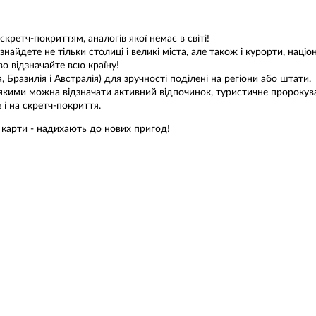
скретч-покриттям, аналогів якої немає в світі!
айдете не тільки столиці і великі міста, але також і курорти, націона
во відзначайте всю країну!
 Бразилія і Австралія) для зручності поділені на регіони або штати.
якими можна відзначати активний відпочинок, туристичне пророкува
 і на скретч-покриття.
 карти - надихають до нових пригод!