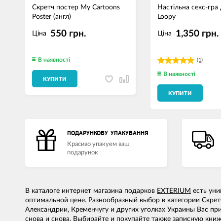
Скретч постер My Cartoons
Настільна секс-гра
Poster (англ)
Loopy
550 грн.
1,350 грн.
Ціна
Ціна
В наявності
(1)
В наявності
КУПИТИ
КУПИТИ
ПОДАРУНКОВУ УПАКУВАННЯ
Красиво упакуем ваш
подарунок
В каталоге интернет магазина подарков
EXTERIUM
есть уни
оптимальной цене. Разнообразный выбор в категории Скрет
Александрии, Кременчугу и других уголках Украины Вас при
снова и снова. Выбирайте и покупайте также
записную кни