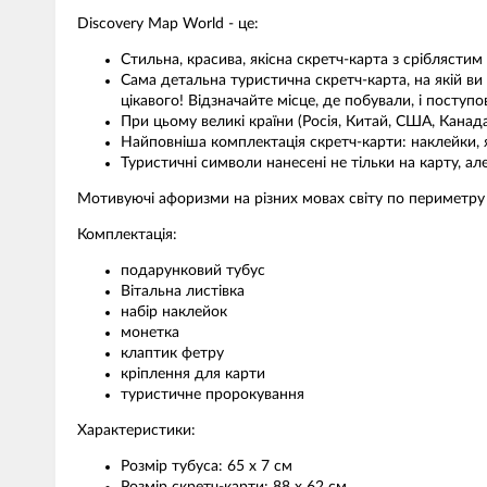
Discovery Map World - це:
Стильна, красива, якісна скретч-карта з сріблястим 
Сама детальна туристична скретч-карта, на якій ви зн
цікавого! Відзначайте місце, де побували, і поступо
При цьому великі країни (Росія, Китай, США, Канада,
Найповніша комплектація скретч-карти: наклейки, 
Туристичні символи нанесені не тільки на карту, але
Мотивуючі афоризми на різних мовах світу по периметру
Комплектація:
подарунковий тубус
Вітальна листівка
набір наклейок
монетка
клаптик фетру
кріплення для карти
туристичне пророкування
Характеристики:
Розмір тубуса: 65 х 7 см