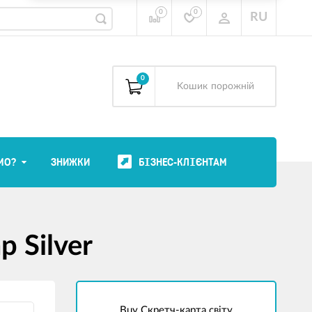
0
0
RU
0
Kошик
порожній
МО?
ЗНИЖКИ
БІЗНЕС-КЛІЄНТАМ
 Silver
Buy Скретч-карта світу