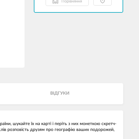
Порівняння
ВІДГУКИ
їни, шукайте їх на карті і періть з них монеткою скретч-
 слів розповість друзям про географію ваших подорожей,