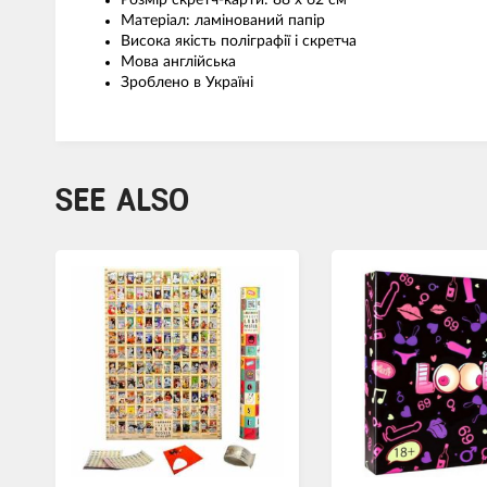
Розмір скретч-карти: 88 х 62 см
Матеріал: ламінований папір
Висока якість поліграфії і скретча
Мова англійська
Зроблено в Україні
SEE ALSO