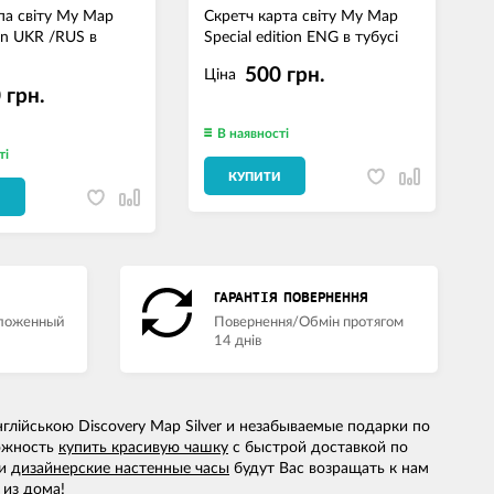
па світу My Map
Скретч карта світу My Map
С
ion UKR /RUS в
Special edition ENG в тубусі
W
500 грн.
Ціна
 грн.
В наявності
ті
КУПИТИ
И
ГАРАНТІЯ ПОВЕРНЕННЯ
аложенный
Повернення/Обмін протягом
14 днів
глійською Discovery Map Silver и незабываемые подарки по
можность
купить красивую чашку
с быстрой доставкой по
и
дизайнерские настенные часы
будут Вас возращать к нам
 из дома!