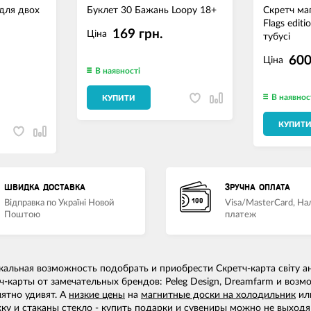
 для двох
Буклет 30 Бажань Loopy 18+
Скретч ма
Flags edit
169 грн.
Ціна
тубусі
600
Ціна
В наявності
В наявнос
КУПИТИ
КУПИТ
ШВИДКА ДОСТАВКА
ЗРУЧНА ОПЛАТА
Відправка по Україні Новой
Visa/MasterCard, Н
Поштою
платеж
кальная возможность подобрать и приобрести Скретч-карта світу ан
ч-карты от замечательных брендов: Peleg Design, Dreamfarm и воз
ятно удивят. А
низкие цены
на
магнитные доски на холодильник
ил
жку
и
стаканы стекло - купить
подарки и сувениры можно не выходя