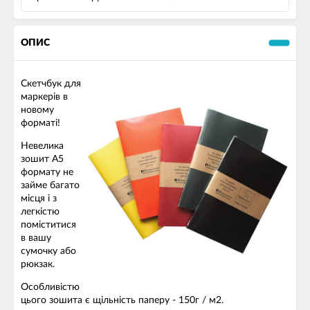
ОПИС
Скетчбук для
маркерів в
новому
форматі!
Невелика
зошит А5
формату не
займе багато
місця і з
легкістю
поміститися
в вашу
сумочку або
рюкзак.
Особливістю
цього зошита є щільність паперу - 150г / м2.