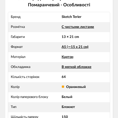
Помаранчевий - Особливості
Бренд
Sketch Terier
Розмітка
С чистыми листами
Габарити
13 × 21 cm
Формат
А5 (∽15 х 21 см)
Матеріал
Картон
Обкладинка
В мягкой обложке
Кількість сторінок
64
Колір
Оранжевый
Колір паперового блоку
Белый
Тип
Блокнот
Щільність паперу
150