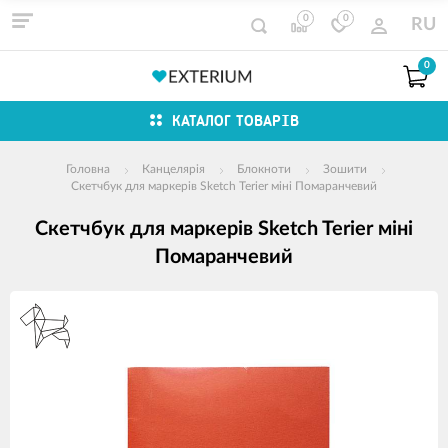
0
0
RU
0
КАТАЛОГ ТОВАРІВ
Головна
Канцелярія
Блокноти
Зошити
Скетчбук для маркерів Sketch Terier міні Помаранчевий
Скетчбук для маркерів Sketch Terier міні
Помаранчевий
зображення
продуктів