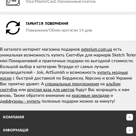
Visa/MasterCard, Наложенный платеж
ГАРАНТІЯ ПОВЕРНЕННЯ
Повернення/Обмін протягом 14 днів
В каталоге интернет магазина подарков
exterium.com.ua
есть
уникальная возможность купить Скетчбук для маркерів Sketch Terier
міні Помаранчевий и практичные подарки по выгодной стоимости.
Большой выбор в категории Тетради от самых лучших
производителей - Jois, ArtSumish и возможность
купить модные
носки
с быстрой доставкой по Бердянску, Херсону и всей Украине
Вас приятно удивят. А
специальные предложения
на
альбом
скетчбук
или
круглая ваза для цветов
будут Вас возращать к нам
вновь. Также обратите внимание на
красивые закладки
и
диффузоры - купить
полезные подарки можно за минуту!
КОМПАНІЯ
ІНФОРМАЦІЯ