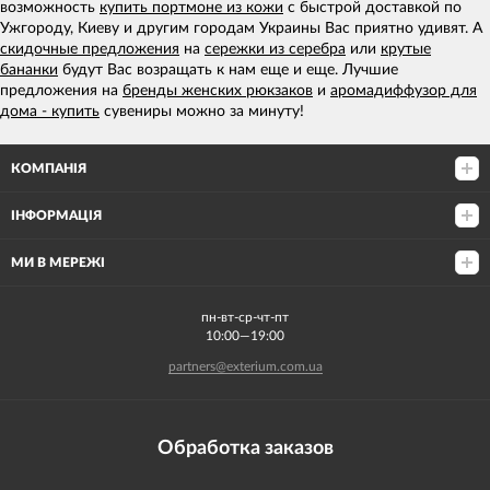
возможность
купить портмоне из кожи
с быстрой доставкой по
Ужгороду, Киеву и другим городам Украины Вас приятно удивят. А
скидочные предложения
на
сережки из серебра
или
крутые
бананки
будут Вас возращать к нам еще и еще. Лучшие
предложения на
бренды женских рюкзаков
и
аромадиффузор для
дома - купить
сувениры можно за минуту!
КОМПАНІЯ
ІНФОРМАЦІЯ
МИ В МЕРЕЖІ
пн-вт-ср-чт-пт
10:00—19:00
partners@exterium.com.ua
Обработка заказов