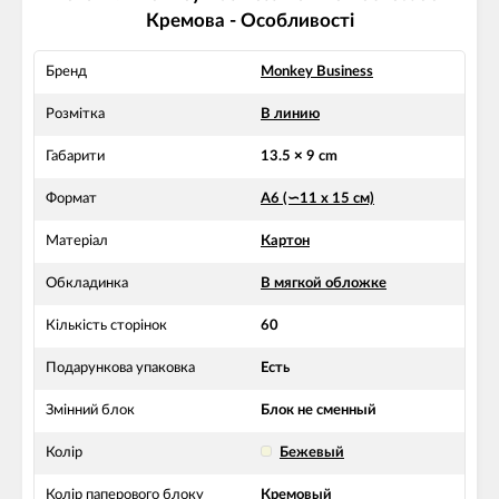
Кремова - Особливості
Бренд
Monkey Business
Розмітка
В линию
Габарити
13.5 × 9 cm
Формат
А6 (∽11 х 15 см)
Матеріал
Картон
Обкладинка
В мягкой обложке
Кількість сторінок
60
Подарункова упаковка
Есть
Змінний блок
Блок не сменный
Колір
Бежевый
Колір паперового блоку
Кремовый