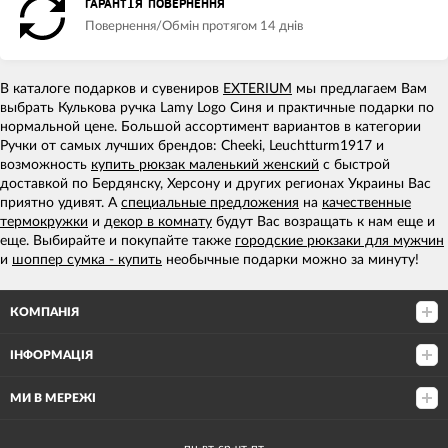
ГАРАНТІЯ ПОВЕРНЕННЯ
Повернення/Обмін протягом 14 днів
В каталоге подарков и сувениров
EXTERIUM
мы предлагаем Вам
выбрать Кулькова ручка Lamy Logo Синя и практичные подарки по
нормальной цене. Большой ассортимент вариантов в категории
Ручки от самых лучших брендов: Cheeki, Leuchtturm1917 и
возможность
купить рюкзак маленький женский
с быстрой
доставкой по Бердянску, Херсону и других регионах Украины Вас
приятно удивят. А
специальные предложения
на
качественные
термокружки
и
декор в комнату
будут Вас возращать к нам еще и
еще. Выбирайте и покупайте также
городские рюкзаки для мужчин
и
шоппер сумка - купить
необычные подарки можно за минуту!
КОМПАНІЯ
ІНФОРМАЦІЯ
МИ В МЕРЕЖІ