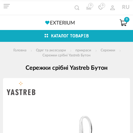
0
0
RU
0
КАТАЛОГ ТОВАРІВ
Головна
Одяг та аксесуари
прикраси
Сережки
Сережки срібні Yastreb Бутон
Сережки срібні Yastreb Бутон
зображення
продуктів