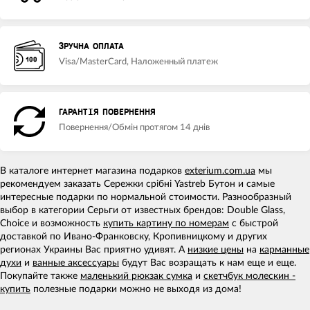
ЗРУЧНА ОПЛАТА
Visa/MasterCard, Наложенный платеж
ГАРАНТІЯ ПОВЕРНЕННЯ
Повернення/Обмін протягом 14 днів
В каталоге интернет магазина подарков
exterium.com.ua
мы
рекомендуем заказать Сережки срібні Yastreb Бутон и самые
интересные подарки по нормальной стоимости. Разнообразный
выбор в категории Серьги от известных брендов: Double Glass,
Choice и возможность
купить картину по номерам
с быстрой
доставкой по Ивано-Франковску, Кропивницкому и других
регионах Украины Вас приятно удивят. А
низкие цены
на
карманные
духи
и
ванные аксессуары
будут Вас возращать к нам еще и еще.
Покупайте также
маленький рюкзак сумка
и
скетчбук молескин -
купить
полезные подарки можно не выходя из дома!