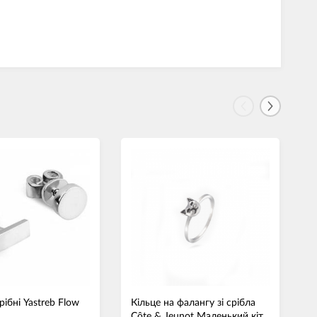
ібні Yastreb Flow
Кільце на фалангу зі срібла
К
Côte & Jeunot Маленький кіт
C