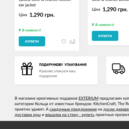
ear jacket
1,290 грн.
Ціна
1,290 грн.
Ціна
В наявності
В наявності
КУПИТИ
КУПИТИ
ПОДАРУНКОВУ УПАКУВАННЯ
Красиво упакуем ваш
подарунок
В магазине креативных подарков
EXTERIUM
предлагаем купи
категории Кольца от известных брендов: KitchenCraft, The
приятно удивят. А
скидочные предложения
на
доски дерев
доставки еды
и
вешалка на стену - купить
приятные презент