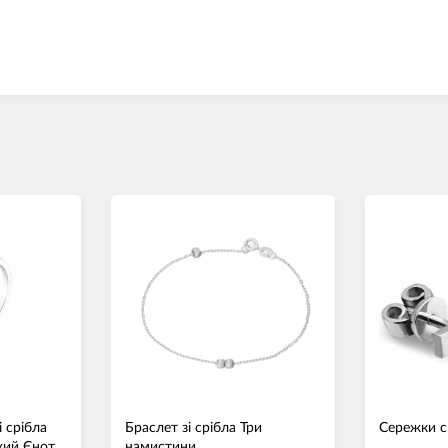
і срібла
Браслет зі срібла Три
Сережки ср
кий Єнот
намистини