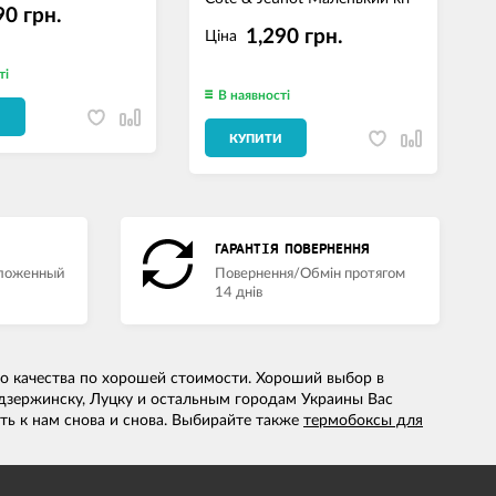
90 грн.
м
1,290 грн.
Ціна
ті
В наявності
И
КУПИТИ
ГАРАНТІЯ ПОВЕРНЕННЯ
аложенный
Повернення/Обмін протягом
14 днів
ого качества по хорошей стоимости. Хороший выбор в
дзержинску, Луцку и остальным городам Украины Вас
ть к нам снова и снова. Выбирайте также
термобоксы для