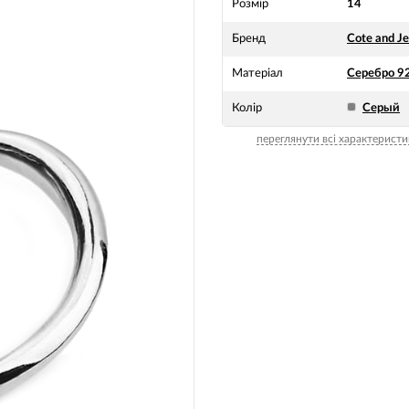
Розмір
14
Бренд
Cote and J
Матеріал
Серебро 9
Колір
Серый
переглянути всі характеристи