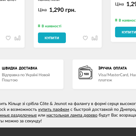
1,2
Ціна
1,290 грн.
Ціна
В наявнос
В наявності
КУПИТ
КУПИТИ
ШВИДКА ДОСТАВКА
ЗРУЧНА ОПЛАТА
Відправка по Україні Новой
Visa/MasterCard, Н
Поштою
платеж
ть Кільце зі срібла Côte & Jeunot на фалангу в формі серця высок
 Rock и возможность
купить парфюм
с быстрой доставкой по Днепро
янные разделочные
или
настольная лампа дерево
будут Вас возраща
ы можно за секунду!