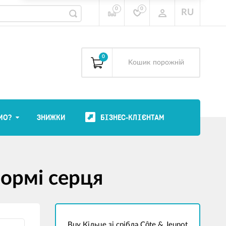
0
0
RU
0
Kошик
порожній
МО?
ЗНИЖКИ
БІЗНЕС-КЛІЄНТАМ
формі серця
Buy Кільце зі срібла Côte & Jeunot