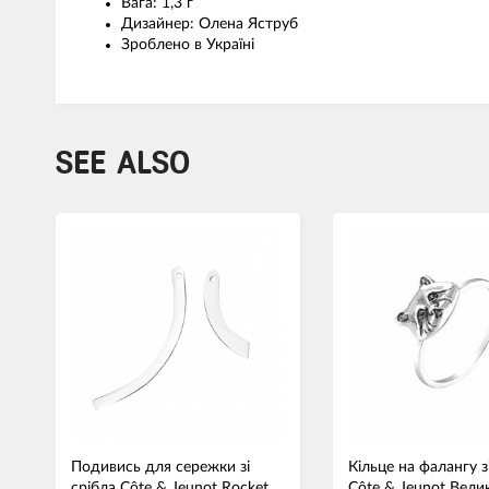
Вага: 1,3 г
Дизайнер: Олена Яструб
Зроблено в Україні
SEE ALSO
Подивись для сережки зі
Кільце на фалангу з
срібла Côte & Jeunot Rocket
Côte & Jeunot Вели