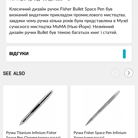
Класичний дизайн ручок Fisher Bullet Space Pen був
визнаний видатним прикладом промислового мистецтва,
завдяки чому ручка кілька років була представлена в Музеї
сучасного мистецтва МоМА (Нью-Йорк). Незмінний
дизайн ручки Bullet був темою багатьох книг і статей.
ВІДГУКИ
SEE ALSO
Ручка Titanium Infinium Fisher
Ручка Fisher Space Pen Infinium
Space Pen Chrome (чорна паста)
Хром (синя паста)