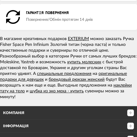
ГАРАНТІЯ ПОВЕРНЕННЯ
Повернення/Обмін протягом 14 днів
В магазине креативных подарков
EXTERIUM
можно заказать Ручка
Fisher Space Pen Infinium Золотий титан (чорна паста) и только
качественные подарки и суверниры по отличной цене.
Разнообразный выбор в категории Ручки от самых лучших брендов:
Moleskine, Yastreb и возможность
купить молескин
с быстрой
доставкой по Броварам, Украине и другим уголкам страны Вас
приятно удивят. А
специальные предложения
на
оригинальные
подарки для девушек
и
брендовый рюкзак женский
будут Вас
возращать к нам еще и еще. Выгодные предложения на
наклейки
тату на тело
и
шубка из эко меха - купить
сувениры можно за
минуту!
КОМПАНІЯ
ІНФОРМАЦІЯ