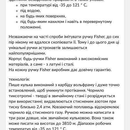
при температурі від -35 до 121 ° С,
під водою,
на будь-яких поверхнях,
під будь-яким нахилом і навіть в перевернутому
положенні.
Незважаючи на часті спроби імітувати ручку Fisher, до сих
пір нікому не вдалося скопіювати її. Тому і до цього дня ці
унікальні ручки астронавтів залишаються
найпопулярнішими.
Корпус будь-ручки Fisher виконаний з високоякісних
матеріалів, а саме - з латуні і сталі.
На кожну ручку Fisher виробник дає довічну гарантію.
технологія:
Пише кулька виконаний з карбіду вольфраму і дуже точно
встановлений, щоб уникнути протікання. Чорнило
тиксотропні - тверді в звичайному стані і розріджується
при використанні; видавлюються стисненим азотом при
тиску близько 2,4 атм. Ковзаючий поплавець відокремлює
чорнило від стисненого газу. Ручкою можна написати в
три рази довше, ніж звичайною кульковою. Вона також
може писати на висотах до 3810 м. Діапазон робочих
температур від -35 до 121 ° C.