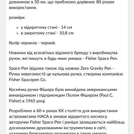
довжиною в 50 км, що приблизно дорівнює 80 рокам
використання.
розміри:
у відкритому стані - 14 см
в закритому стані - 10,8 см
Колір чорнила - чорний.
Новинка від всесвітньо відомого бренду з виробництва
ручок, які пишуть в будь-яких умовах - Fisher Space Pen.
Space Pen (відома також під назвою Zero Gravity Pen -
Ручка невагомості) це кулькова ручка, створена компанією
Fisher Spacepen Co.
Космічна ручка Фішера була винайдена американським
винахідником і підприємцем Полом Фішером (Paul C.
Fisher) в 1965 році.
Розроблено в 60-х роках ХХ століття для використання
астронавтами НАСА в умовах відкритого космосу,
авторучки Fisher Space Pen і раніше залишаються найбільш
досконалими друкованими інструментами в світі,
здатними безвідмовно працювати в таких умовах: