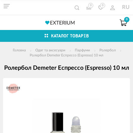
0
0
RU
0
КАТАЛОГ ТОВАРІВ
Головна
Одяг та аксесуари
Парфуми
Ролербол
Ролербол Demeter Еспрессо (Espresso) 10 мл
Ролербол Demeter Еспрессо (Espresso) 10 мл
зображення
продуктів