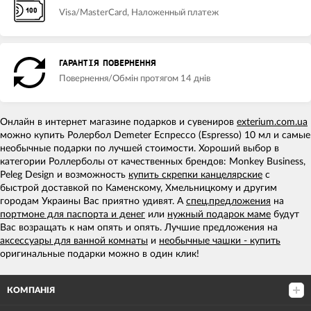
Visa/MasterCard, Наложенный платеж
ГАРАНТІЯ ПОВЕРНЕННЯ
Повернення/Обмін протягом 14 днів
Онлайн в интернет магазине подарков и сувениров
exterium.com.ua
можно купить Ролербол Demeter Еспрессо (Espresso) 10 мл и самые
необычные подарки по лучшей стоимости. Хороший выбор в
категории Роллерболы от качественных брендов: Monkey Business,
Peleg Design и возможность
купить скрепки канцелярские
с
быстрой доставкой по Каменскому, Хмельницкому и другим
городам Украины Вас приятно удивят. А
спец.предложения
на
портмоне для паспорта и денег
или
нужный подарок маме
будут
Вас возращать к нам опять и опять. Лучшие предложения на
аксессуары для ванной комнаты
и
необычные чашки - купить
оригинальные подарки можно в один клик!
КОМПАНІЯ