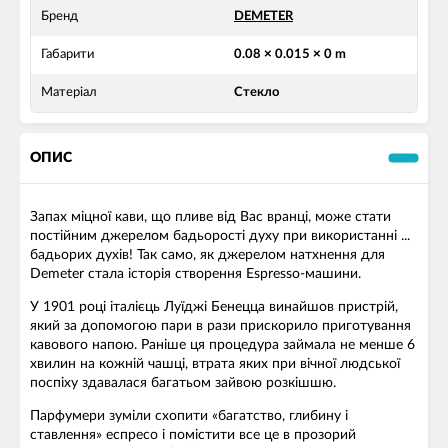
Бренд
DEMETER
Габарити
0.08 × 0.015 × 0 m
Матеріал
Стекло
ОПИС
Запах міцної кави, що пливе від Вас вранці, може стати
постійним джерелом бадьорості духу при використанні ...
бадьорих духів! Так само, як джерелом натхнення для
Demeter стала історія створення Espresso-машини.
У 1901 році італієць Луїджі Бенецца винайшов пристрій,
який за допомогою пари в рази прискорило приготування
кавового напою. Раніше ця процедура займала не менше 6
хвилин на кожній чашці, втрата яких при вічної людської
поспіху здавалася багатьом зайвою розкішшю.
Парфумери зуміли схопити «багатство, глибину і
ставлення» еспресо і помістити все це в прозорий