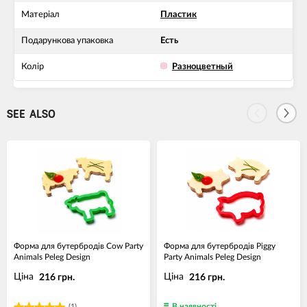
Матеріал
Пластик
Подарункова упаковка
Есть
Колір
Разноцветный
SEE ALSO
Форма для бутербродів Cow Party
Форма для бутербродів Piggy
Animals Peleg Design
Party Animals Peleg Design
Ціна
Ціна
216 грн.
216 грн.
В наявності
(1)