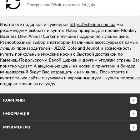
Повернення/Обмін протягом 14 днів
В каталоге подарков и сувениров
https://exterium.com.ua
мы
рекомендуем выбрать и купить Набір прикрас для пробки Monkey
Business Deer Animal Corker и лучшие подарки по лучшей цене.
Разнообразный выбор в категории Различные аксессуары от самых
лучших производителей - JIZUZ, Cote and Jeunot и возможность
купить прикольные мужские носки
с быстрой доставкой по
Каменец-Подольскому, Белой Церкви и другим уголкам страны Вас
приятно удивят. А
акционные цены
на
носки с принтами
и
биндер
канцелярский
будут Вас возращать к нам вновь. Посмотрите и
купите также
сайты с сумками
и
карманные духи - купить
полезные
подарки можно за секунду!
КОМПАНІЯ
ІНФОРМАЦІЯ
МИ В МЕРЕЖІ