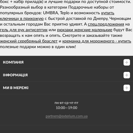
бокс + набір приладів) и лучшие подарки по доступной стоимости.
Разнообразный выбор в категории Подарочные наборы от
популярных брендов: UMBRA, Teplo и возможность
купить
ключницу в прихожую
с быстрой доставкой по Днепру, Черновцам
и остальным городам Вас приятно удивят. А
спец.предложения
на
гель для рук антисептик
или
рюкзаки женские маленькие
будут Вас
возращать к нам опять и опять. Смотрите и заказывайте также
женский серебряный браслет
и
креманка для мороженого - купить
полезные подарки можно в один клик!
КОМПАНІЯ
ІНФОРМАЦІЯ
МИ В МЕРЕЖІ
пн-вт-ср-чт-пт
10:00—19:00
partners@exterium.com.ua