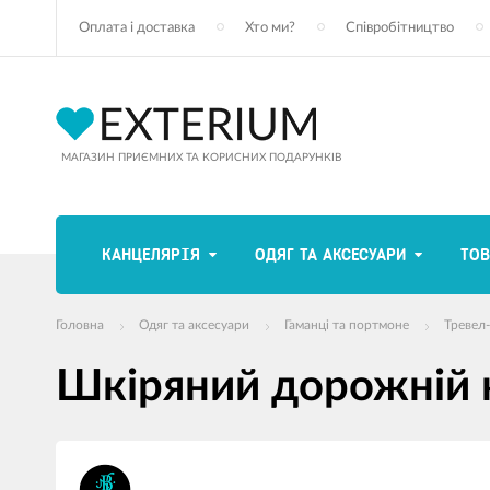
Оплата і доставка
Хто ми?
Співробітництво
МАГАЗИН ПРИЄМНИХ ТА КОРИСНИХ ПОДАРУНКІВ
КАНЦЕЛЯРІЯ
ОДЯГ ТА АКСЕСУАРИ
ТОВ
Головна
Одяг та аксесуари
Гаманці та портмоне
Тревел
Шкіряний дорожній к
зображення
продуктів