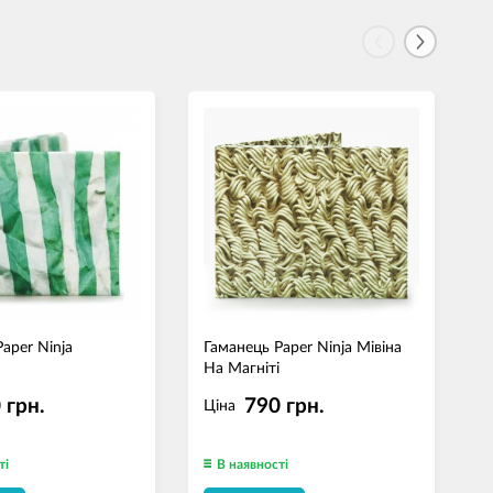
aper Ninja
Гаманець Paper Ninja Мівіна
Ш
й
На Магніті
B
 грн.
790 грн.
Ціна
ті
В наявності