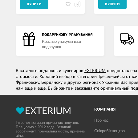
КУПИТИ
КУПИТИ
ПОДАРУНКОВУ УПАКУВАННЯ
Красиво упакуем ваш
подарунок
В каталоге подарков и сувениров
EXTERIUM
предоставлена 
стоимости. Хороший выбор в категории Тревел-кейсы от ка
Франковску, Бердянску и других регионах Украины Вас прия
нам еще и еще. Выбирайте и заказывайте
оригинальный по
КОМПАНІЯ
Про нас
Інтернет магазин приємних покупок.
Працюємо з 2012 года. Великий
Співробітництво
асортимент, преміальна якість, приємна
ціна.