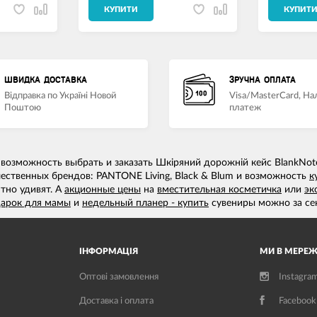
КУПИТИ
КУПИТ
ШВИДКА ДОСТАВКА
ЗРУЧНА ОПЛАТА
Відправка по Україні Новой
Visa/MasterCard, Н
Поштою
платеж
возможность выбрать и заказать Шкіряний дорожній кейс BlankNot
чественных брендов: PANTONE Living, Black & Blum и возможность
к
тно удивят. А
акционные цены
на
вместительная косметичка
или
эк
дарок для мамы
и
недельный планер - купить
сувениры можно за се
ІНФОРМАЦІЯ
МИ В МЕРЕЖ
Оптові замовлення
Instagra
Доставка і оплата
Facebook