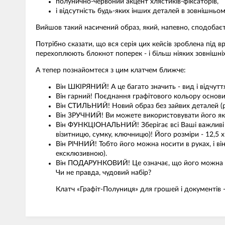
полунично-червоний акцент хлястиків-фіксаторів,
і відсутність будь-яких інших деталей в зовнішньом
Вийшов такий насичений образ, який, напевно, сподобає
Потрібно сказати, що вся серія цих кейсів зроблена під в
перехоплюють блокнот поперек - і більш ніяких зовнішні
А тепер познайомтеся з цим клатчем ближче:
Він ШКІРЯНИЙ! А це багато значить - вид і відчутт
Він гарний! Поєднання графітового кольору основи
Він СТИЛЬНИЙ! Новий образ без зайвих деталей (ручо
Він ЗРУЧНИЙ! Ви можете використовувати його як 
Він ФУНКЦІОНАЛЬНИЙ! Зберігає всі Ваші важливі реч
візитницю, сумку, ключницю)! Його розміри - 12,5 х
Він РІЧНИЙ! Тобто його можна носити в руках, і ві
ексклюзивною).
Він ПОДАРУНКОВИЙ! Це означає, що його можна і
Чи не правда, чудовий набір?
Клатч «Графіт-Полуниця» для грошей і документів - 