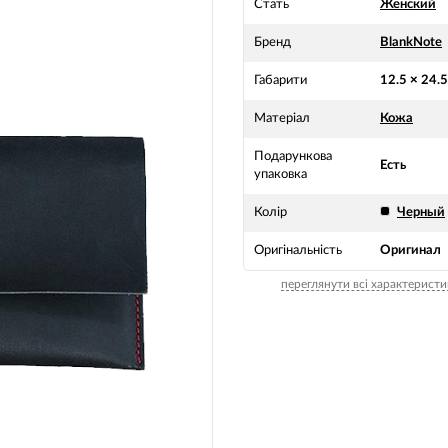
Стать
Женский
Бренд
BlankNote
Габарити
12.5 × 24.
Матеріал
Кожа
Подарункова
Есть
упаковка
Колір
Черный
Оригінальність
Оригинал
переглянути всі характеристи