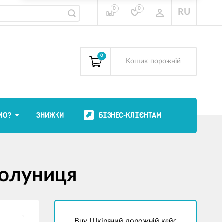
0
0
RU
0
Kошик
порожній
МО?
ЗНИЖКИ
БІЗНЕС-КЛІЄНТАМ
Полуниця
Buy Шкіряний дорожній кейс