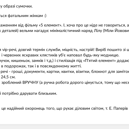
у образі сумочки.
ться фатальним жінкам :)
раженням від фільму «5 елемент». І, хоча про це ніде не говориться,
х деталей) вельми нагадує мінімалістичний наряд Лілу (Міли Йовович
я vip-речі, довгий термін служби, міцність, настрій! Виріб пошито з
 і червоних яскравих хлястиків уб'є наповал будь-яку модницю.
к, кишеньок, замків і т.д.) і стилізація під «П'ятий елемент» дода
в подорожах, так і в повсякденному житті.
і - гроші, документи, картки, квитки, візитки, блокнот для заміток
 24,5 см.
н зроблений ВРУЧНУ (а ручна робота дорого цінується, тому що несе
 потрібно дарувати близьким.
це надійний охоронець того, що рухає діловим світом, т. Е. Паперів 