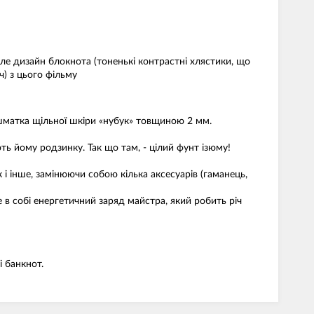
 але дизайн блокнота (тоненькі контрастні хлястики, що
) з цього фільму
і шматка щільної шкіри «нубук» товщиною 2 мм.
ють йому родзинку. Так що там, - цілий фунт ізюму!
 і інше, замінюючи собою кілька аксесуарів (гаманець,
 в собі енергетичний заряд майстра, який робить річ
і банкнот.