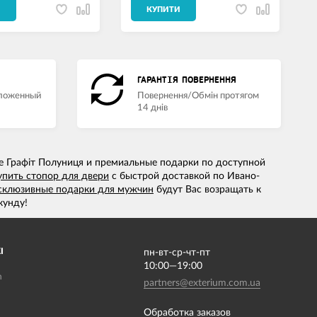
И
КУПИТИ
ГАРАНТІЯ ПОВЕРНЕННЯ
аложенный
Повернення/Обмін протягом
14 днів
e Графіт Полуниця и премиальные подарки по доступной
упить стопор для двери
с быстрой доставкой по Ивано-
склюзивные подарки для мужчин
будут Вас возращать к
кунду!
І
пн-вт-ср-чт-пт
10:00—19:00
m
partners@exterium.com.ua
Обработка заказов