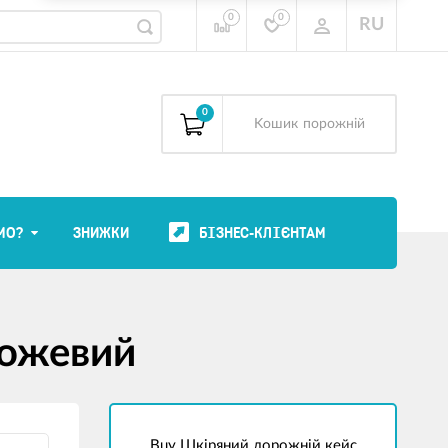
0
0
RU
0
Kошик
порожній
МО?
ЗНИЖКИ
БІЗНЕС-КЛІЄНТАМ
рожевий
Buy Шкіряний дорожній кейс