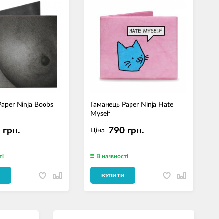
aper Ninja Boobs
Гаманець Paper Ninja Hate
Г
Myself
С
 грн.
790 грн.
Ціна
ті
В наявності
И
КУПИТИ