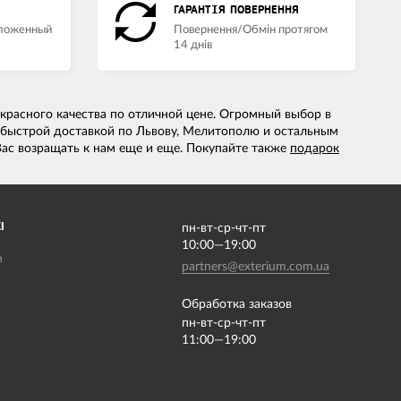
ГАРАНТІЯ ПОВЕРНЕННЯ
аложенный
Повернення/Обмін протягом
14 днів
красного качества по отличной цене. Огромный выбор в
быстрой доставкой по Львову, Мелитополю и остальным
ас возращать к нам еще и еще. Покупайте также
подарок
І
пн-вт-ср-чт-пт
10:00—19:00
m
partners@exterium.com.ua
Обработка заказов
пн-вт-ср-чт-пт
11:00—19:00