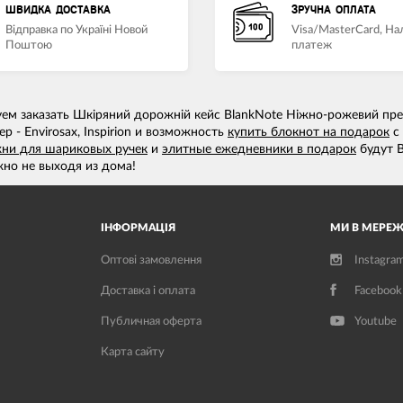
ШВИДКА ДОСТАВКА
ЗРУЧНА ОПЛАТА
Відправка по Україні Новой
Visa/MasterCard, Н
Поштою
платеж
м заказать Шкіряний дорожній кейс BlankNote Ніжно-рожевий пре
 - Envirosax, Inspirion и возможность
купить блокнот на подарок
с 
ни для шариковых ручек
и
элитные ежедневники в подарок
будут В
но не выходя из дома!
ІНФОРМАЦІЯ
МИ В МЕРЕЖ
Оптові замовлення
Instagra
Доставка і оплата
Facebook
Публичная оферта
Youtube
Карта сайту