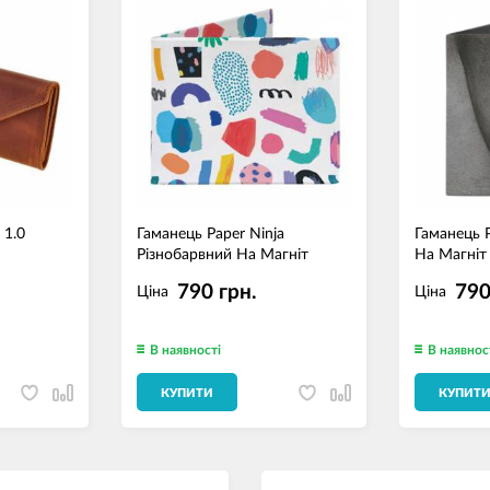
 1.0
Гаманець Paper Ninja
Гаманець P
Різнобарвний На Магніт
На Магніт
790 грн.
790
Ціна
Ціна
В наявності
В наявнос
КУПИТИ
КУПИТ