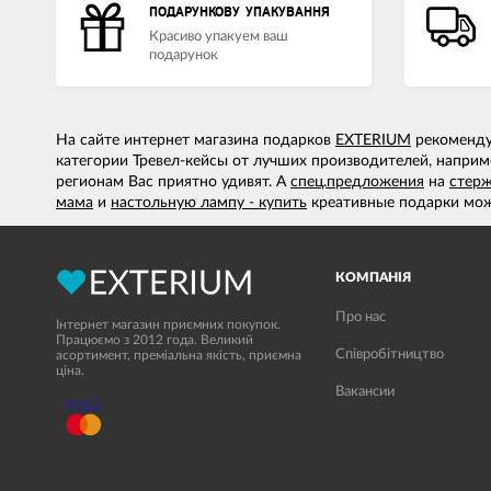
ПОДАРУНКОВУ УПАКУВАННЯ
Красиво упакуем ваш
подарунок
На сайте интернет магазина подарков
EXTERIUM
рекомендуе
категории Тревел-кейсы от лучших производителей, например
регионам Вас приятно удивят. А
спец.предложения
на
стерж
мама
и
настольную лампу - купить
креативные подарки мож
КОМПАНІЯ
Про нас
Інтернет магазин приємних покупок.
Працюємо з 2012 года. Великий
Співробітництво
асортимент, преміальна якість, приємна
ціна.
Вакансии