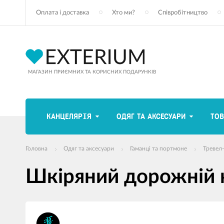
Оплата і доставка
Хто ми?
Співробітництво
МАГАЗИН ПРИЄМНИХ ТА КОРИСНИХ ПОДАРУНКІВ
КАНЦЕЛЯРІЯ
ОДЯГ ТА АКСЕСУАРИ
ТОВ
Головна
Одяг та аксесуари
Гаманці та портмоне
Тревел
Шкіряний дорожній 
зображення
продуктів