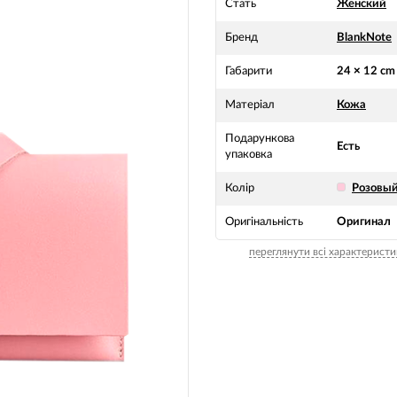
Стать
Женский
Бренд
BlankNote
Габарити
24 × 12 cm
Матеріал
Кожа
Подарункова
Есть
упаковка
Колір
Розовы
Оригінальність
Оригинал
переглянути всі характеристи