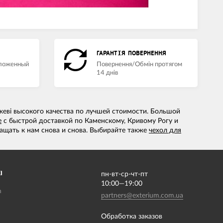
ГАРАНТІЯ ПОВЕРНЕННЯ
аложенный
Повернення/Обмін протягом
14 днів
жеві высокого качества по лучшей стоимости. Большой
е
с быстрой доставкой по Каменскому, Кривому Рогу и
ащать к нам снова и снова. Выбирайте также
чехол для
І
пн-вт-ср-чт-пт
10:00—19:00
m
partners@exterium.com.ua
Обработка заказов