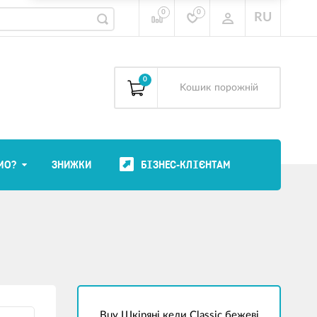
0
0
RU
0
Kошик
порожній
МО?
ЗНИЖКИ
БІЗНЕС-КЛІЄНТАМ
Buy Шкіряні кеди Classic бежеві