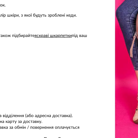
ок.
р шкіри, з якої будуть зроблені кеди.
 також підбирайте
яскраві шкарпетки
під ваш
відділення (або адресна доставка).
а карту за доставку.
авка за обмін / повернення оплачується