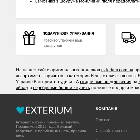
Самовивіз з шоурума можливий після передоплати 
ПОДАРУНКОВУ УПАКУВАННЯ
Красиво упакуем ваш
подарунок
На нашем сайте оригинальных подарков
exterium.com.ua
пре
ассортимент вариантов в категории Кеды от качественных б
Украине Вас приятно удивят. А
скидочные предложения
на
айпад
и
серебряные броши - купить
полезные подарки можн
КОМПАНІЯ
Про нас
Інтернет магазин приємних покупок.
Працюємо з 2012 года. Великий
Співробітництво
асортимент, преміальна якість, приємна
ціна.