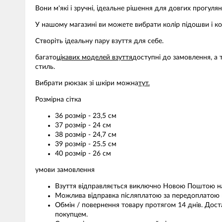
Вони м'які і зручні, ідеальне рішення для довгих прогулян
У нашому магазині ви можете вибрати колір підошви і колі
Створіть ідеальну пару взуття для себе.
багато
цікавих моделей взуття
доступні до замовлення, а
стиль.
Вибрати рюкзак зі шкіри можна
тут.
Розмірна сітка
36 розмір - 23,5 см
37 розмір - 24 см
38 розмір - 24,7 см
39 розмір - 25.5 см
40 розмір - 26 см
умови замовлення
Взуття відправляється виключно Новою Поштою на 
Можлива відправка післяплатою за передоплатою н
Обмін / повернення товару протягом 14 днів. Дост
покупцем.