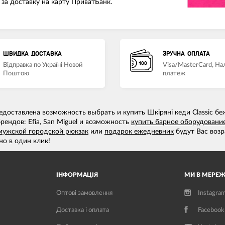
за доставку на карту ПриватБанк.
ШВИДКА ДОСТАВКА
ЗРУЧНА ОПЛАТА
Відправка по Україні Новой
Visa/MasterCard, Н
Поштою
платеж
доставлена возможность выбрать и купить Шкіряні кеди Classic бе
рендов: Efia, San Miguel и возможность
купить барное оборудовани
мужской городской рюкзак
или
подарок ежедневник
будут Вас возр
о в один клик!
ІНФОРМАЦІЯ
МИ В МЕРЕЖ
Оптові замовлення
Instagra
Доставка і оплата
Facebook