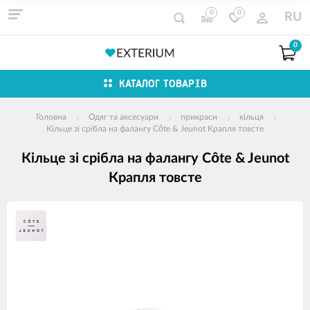
0
0
RU
0
КАТАЛОГ ТОВАРІВ
Головна
Одяг та аксесуари
прикраси
кільця
Кільце зі срібла на фалангу Côte & Jeunot Крапля товсте
Кільце зі срібла на фалангу Côte & Jeunot
Крапля товсте
зображення
продуктів