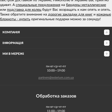
быстрой доставкой по Украине, Никополю и Украине Вас приятно
удивят. А
специальные предложения
на
биндеры металлические
или
подставка для колец
будут Вас возращать к нам опять и опять.
Также обратите внимание на
дорогие закладки для книг
и
кожаные
блокноты - купить
оригинальные подарки можно за секунду!
КОМПАНІЯ
ІНФОРМАЦІЯ
МИ В МЕРЕЖІ
пн-вт-ср-чт-пт
10:00—19:00
partners@exterium.com.ua
Обработка заказов
пн-вт-ср-чт-пт
11:00—19:00