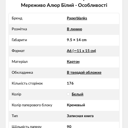
Мереживо Алюр Білий - Особливості
Бренд
Paperblanks
Розмітка
В линию
Габарити
9.5 × 14 cm
Формат
А6 (∽11 х 15 см)
Матеріал
Картон
Обкладинка
В твердой обложке
Кількість сторінок
176
Колір
Белый
Колір паперового блоку
Кремовый
Тип
Записная книга
Щільність паперу
90