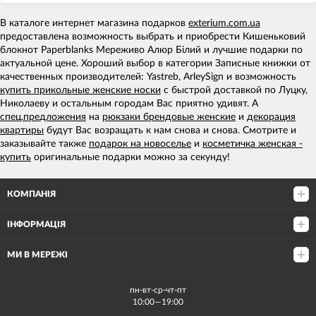
В каталоге интернет магазина подарков
exterium.com.ua
предоставлена возможность выбрать и приобрести Кишеньковий
блокнот Paperblanks Мереживо Алюр Білий и лучшие подарки по
актуальной цене. Хороший выбор в категории Записные книжки от
качественных производителей: Yastreb, ArleySign и возможность
купить прикольные женские носки
с быстрой доставкой по Луцку,
Николаеву и остальным городам Вас приятно удивят. А
спец.предложения
на
рюкзаки брендовые женские
и
декорация
квартиры
будут Вас возращать к нам снова и снова. Смотрите и
заказывайте также
подарок на новоселье
и
косметичка женская -
купить
оригинальные подарки можно за секунду!
КОМПАНІЯ
ІНФОРМАЦІЯ
МИ В МЕРЕЖІ
пн-вт-ср-чт-пт
10:00—19:00