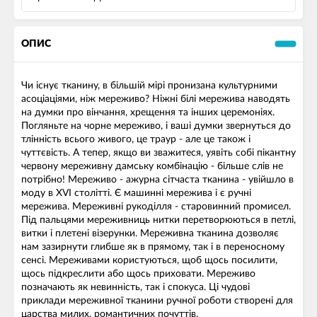
ОПИС
Чи існує тканину, в більшій мірі пронизана культурними
асоціаціями, ніж мереживо? Ніжні білі мережива наводять
на думки про вінчання, хрещення та інших церемоніях.
Погляньте на чорне мереживо, і ваші думки звернуться до
тлінність всього живого, це траур - але це також і
чуттєвість. А тепер, якщо ви зважитеся, уявіть собі пікантну
червону мереживну дамську комбінацію - більше слів не
потрібно! Мереживо - ажурна сітчаста тканина - увійшло в
моду в XVI столітті. Є машинні мережива і є ручні
мережива. Мереживні рукоділля - старовинний промисел.
Під пальцями мереживниць нитки перетворюються в петлі,
витки і плетені візерунки. Мереживна тканина дозволяє
нам зазирнути глибше як в прямому, так і в переносному
сенсі. Мереживами користуються, щоб щось посилити,
щось підкреслити або щось приховати. Мереживо
позначають як невинність, так і спокуса. Ці чудові
приклади мереживної тканини ручної роботи створені для
царства милих, романтичних почуттів.