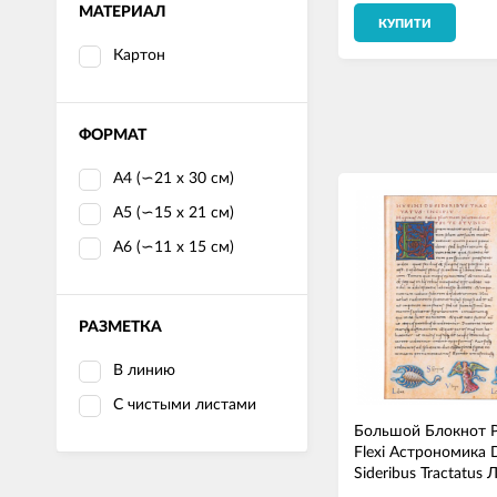
МАТЕРИАЛ
КУПИТИ
Картон
ФОРМАТ
А4 (∽21 х 30 см)
А5 (∽15 х 21 см)
А6 (∽11 х 15 см)
РАЗМЕТКА
В линию
С чистыми листами
Большой Блокнот P
Flexi Астрономика 
Sideribus Tractatus 