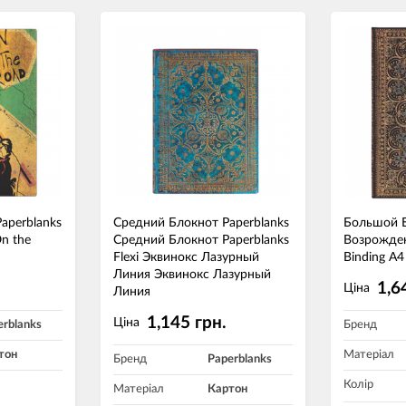
aperblanks
Средний Блокнот Paperblanks
Большой Б
On the
Средний Блокнот Paperblanks
Возрожден
Flexi Эквинокс Лазурный
Binding А
Линия Эквинокс Лазурный
1,6
Ціна
Линия
1,145 грн.
Ціна
erblanks
Бренд
тон
Матеріал
Бренд
Paperblanks
Колір
Матеріал
Картон