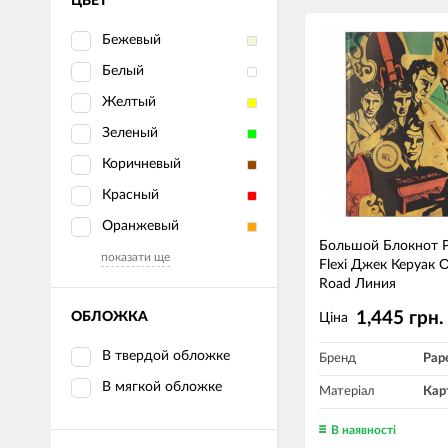
ЦВЕТ
Бежевый
Белый
Желтый
Зеленый
Коричневый
Красный
Оранжевый
Большой Блокнот P
показати ще
Flexi Джек Керуак 
Road Линия
1,445 грн.
ОБЛОЖКА
Ціна
В твердой обложке
Бренд
Pap
В мягкой обложке
Матеріал
Кар
В наявності