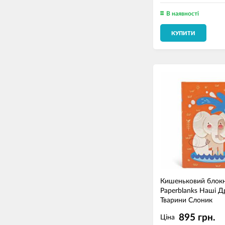
В наявності
КУПИТИ
Кишеньковий блок
Paperblanks Наші Д
Тварини Слоник
895 грн.
Ціна