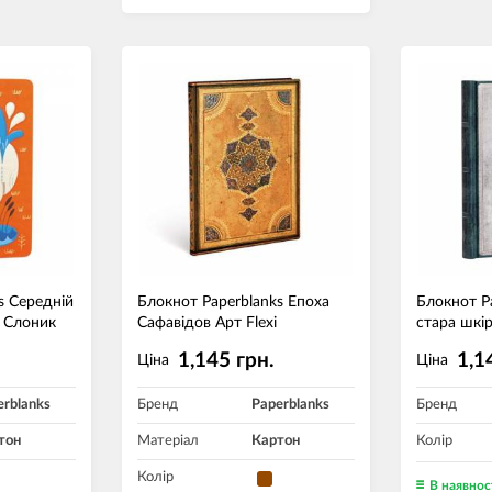
s Середній
Блокнот Paperblanks Епоха
Блокнот P
и Слоник
Сафавідов Арт Flexi
стара шкір
1,145 грн.
1,1
Ціна
Ціна
erblanks
Бренд
Paperblanks
Бренд
тон
Матеріал
Картон
Колір
Колір
В наявнос