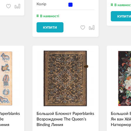
Колір
В наявнос
В наявності
КУПИТ
КУПИТИ
aperblanks
Большой Блокнот Paperblanks
Большой Б
De
Возрождение The Queen’s
Ян ван Хё
Линия
Binding Линия
Натюрмор