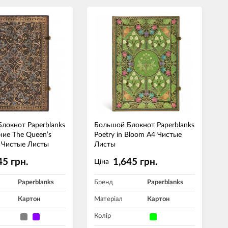
локнот Paperblanks
Большой Блокнот Paperblanks
ие The Queen’s
Poetry in Bloom А4 Чистые
4 Чистые Листы
Листы
45 грн.
1,645 грн.
Ціна
Paperblanks
Бренд
Paperblanks
Картон
Матеріал
Картон
Колір