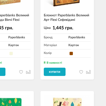
aperblanks Великий
Блокнот Paperblanks Великий
а Вінчі Flexi
Арт Flexi Сефевідамі
45 грн.
1,445 грн.
Ціна
Paperblanks
Бренд
Paperblanks
Картон
Матеріал
Картон
Колір
ті
В наявності
И
КУПИТИ