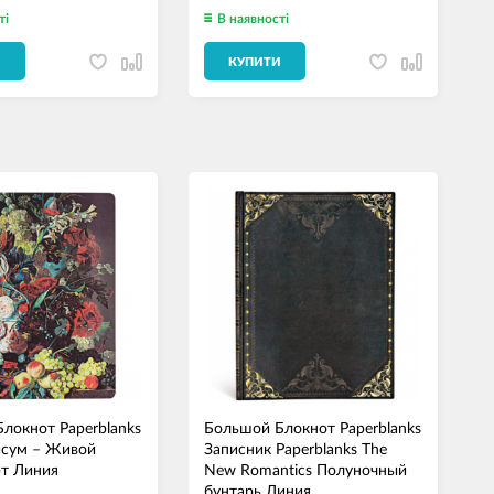
ті
В наявності
И
КУПИТИ
локнот Paperblanks
Большой Блокнот Paperblanks
йсум – Живой
Записник Paperblanks The
т Линия
New Romantics Полуночный
бунтарь Линия