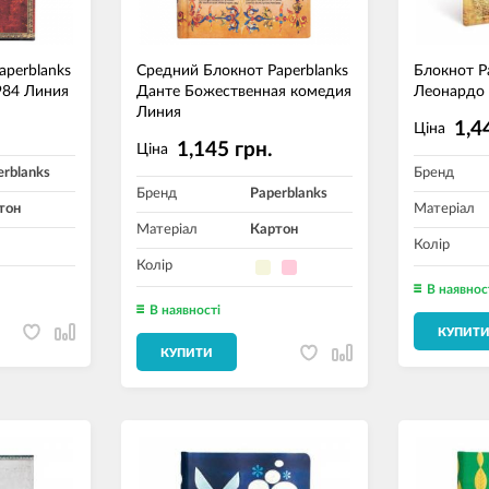
aperblanks
Средний Блокнот Paperblanks
Блокнот P
84 Линия
Данте Божественная комедия
Леонардо д
Линия
1,4
Ціна
1,145 грн.
Ціна
erblanks
Бренд
Бренд
Paperblanks
тон
Матеріал
Матеріал
Картон
Колір
Колір
В наявнос
В наявності
КУПИТ
КУПИТИ