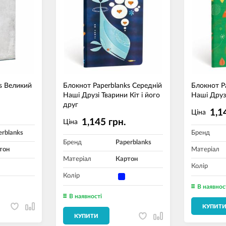
s Великий
Блокнот Paperblanks Середній
Блокнот P
Наші Друзі Тварини Кіт і його
Наші Друз
друг
1,1
Ціна
1,145 грн.
Ціна
erblanks
Бренд
Бренд
Paperblanks
тон
Матеріал
Матеріал
Картон
Колір
Колір
В наявнос
В наявності
КУПИТ
КУПИТИ