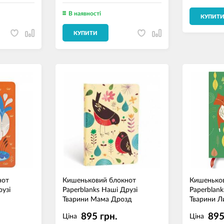
В наявності
КУПИТ
КУПИТИ
нот
Кишеньковий блокнот
Кишенько
рузі
Paperblanks Наші Друзі
Paperblank
Тварини Мама Дрозд
Тварини Л
895 грн.
895
Ціна
Ціна