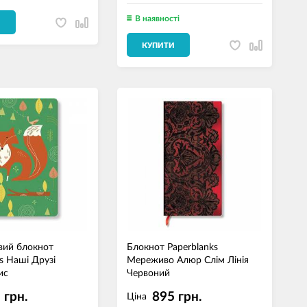
В наявності
И
КУПИТИ
вий блокнот
Блокнот Paperblanks
s Наші Друзі
Мереживо Алюр Слім Лінія
ис
Червоний
 грн.
895 грн.
Ціна