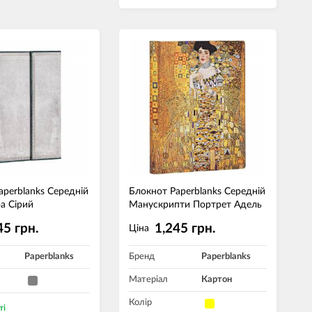
aperblanks Середній
Блокнот Paperblanks Середній
а Сірий
Манускрипти Портрет Адель
45 грн.
1,245 грн.
Ціна
Paperblanks
Бренд
Paperblanks
Матеріал
Картон
Колір
ті