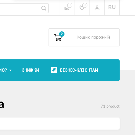
0
0
RU
0
Kошик
порожній
МО?
ЗНИЖКИ
БІЗНЕС-КЛІЄНТАМ
а
71 product