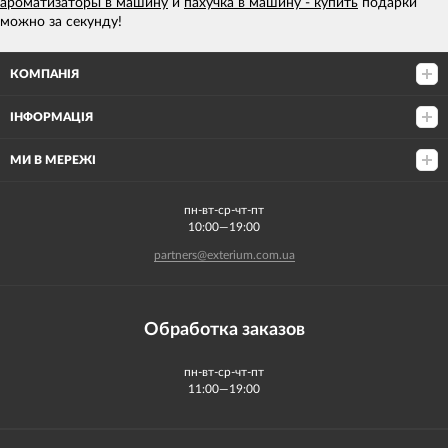
ароматизаторы в машину
и
пахучка в машину - купить
подарки
можно за секунду!
КОМПАНІЯ
ІНФОРМАЦІЯ
МИ В МЕРЕЖІ
пн-вт-ср-чт-пт
10:00—19:00
partners@exterium.com.ua
Обработка заказов
пн-вт-ср-чт-пт
11:00—19:00