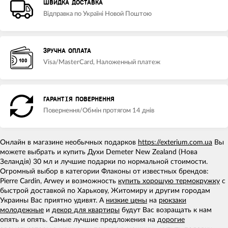
ШВИДКА ДОСТАВКА
Відправка по Україні Новой Поштою
ЗРУЧНА ОПЛАТА
Visa/MasterCard, Наложенный платеж
ГАРАНТІЯ ПОВЕРНЕННЯ
Повернення/Обмін протягом 14 днів
Онлайн в магазине необычных подарков
https://exterium.com.ua
Вы
можете выбрать и купить Духи Demeter New Zealand (Нова
Зеландія) 30 мл и лучшие подарки по нормальной стоимости.
Огромный выбор в категории Флаконы от известных брендов:
Pierre Cardin, Arwey и возможность
купить хорошую термокружку
с
быстрой доставкой по Харькову, Житомиру и другим городам
Украины Вас приятно удивят. А
низкие цены
на
рюкзаки
молодежные
и
декор для квартиры
будут Вас возращать к нам
опять и опять. Самые лучшие предложения на
дорогие