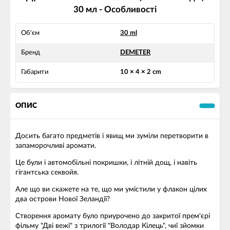
30 мл - Особливості
Об'єм
30 ml
Бренд
DEMETER
Габарити
10 × 4 × 2 cm
ОПИС
Досить багато предметів і явищ ми зуміли перетворити в
запаморочливі аромати.
Це були і автомобільні покришки, і літній дощ, і навіть
гігантська секвойя.
Але що ви скажете на те, що ми умістили у флакон цілих
два острови Нової Зеландії?
Створення аромату було приурочено до закритої прем'єрі
фільму "Дві вежі" з трилогії "Володар Кілець", чиї зйомки