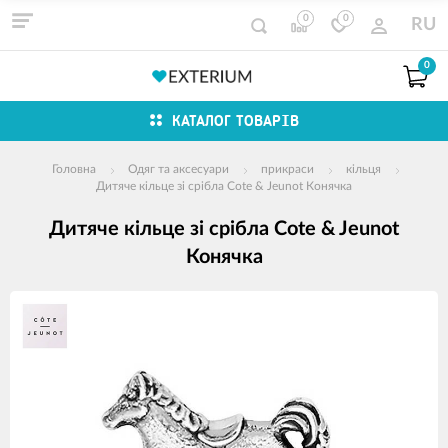
0
0
RU
0
КАТАЛОГ ТОВАРІВ
Головна
Одяг та аксесуари
прикраси
кільця
Дитяче кільце зі срібла Cote & Jeunot Конячка
Дитяче кільце зі срібла Cote & Jeunot
Конячка
зображення
продуктів