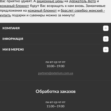
Вас приятно удивят. А
акционные цены
на
держатель фото
и
кожаный блокнот
будут Вас возращать к нам вновь. Заманчивые
предложения на
кожаный блокнот
и
браслет серебро женский -
купить
подарки и сувениры можно за минуту!
КОМПАНІЯ
ІНФОРМАЦІЯ
МИ В МЕРЕЖІ
пн-вт-ср-чт-пт
10:00—19:00
partners@exterium.com.ua
Обработка заказов
пн-вт-ср-чт-пт
11:00—19:00