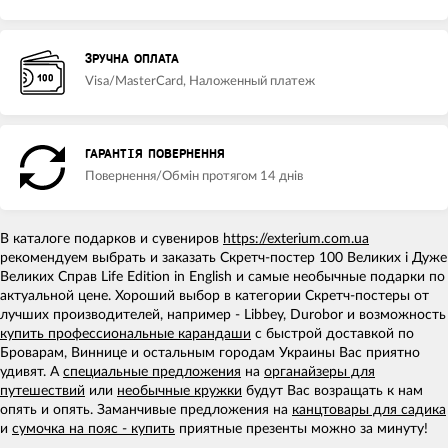
ЗРУЧНА ОПЛАТА
Visa/MasterCard, Наложенный платеж
ГАРАНТІЯ ПОВЕРНЕННЯ
Повернення/Обмін протягом 14 днів
В каталоге подарков и сувениров
https://exterium.com.ua
рекомендуем выбрать и заказать Cкретч-постер 100 Великих і Дуже
Великих Справ Life Edition in English и самые необычные подарки по
актуальной цене. Хороший выбор в категории Скретч-постеры от
лучших производителей, например - Libbey, Durobor и возможность
купить профессиональные карандаши
с быстрой доставкой по
Броварам, Виннице и остальным городам Украины Вас приятно
удивят. А
специальные предложения
на
органайзеры для
путешествий
или
необычные кружки
будут Вас возращать к нам
опять и опять. Заманчивые предложения на
канцтовары для садика
и
сумочка на пояс - купить
приятные презенты можно за минуту!