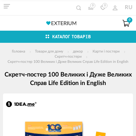
0
0
RU
0
КАТАЛОГ ТОВАРІВ
Головна
Товари для дому
декор
Карти і постери
Скретч-постери
Cкретч-постер 100 Великих і Дуже Великих Справ Life Edition in English
Cкретч-постер 100 Великих і Дуже Великих
Справ Life Edition in English
зображення
продуктів