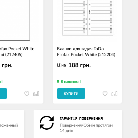
ofax Pocket White
Бланки для задач ToDo
Б
ші (212405)
Filofax Pocket White (212204)
Т
 грн.
188 грн.
Ціна
ті
В наявності
И
КУПИТИ
ГАРАНТІЯ ПОВЕРНЕННЯ
аложенный
Повернення/Обмін протягом
14 днів