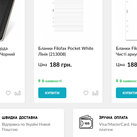
ерда
Бланки Filofax Pocket White
Бланки Fil
 Чорний
Лінія (213008)
Чисті арку
188 грн.
188
Ціна
Ціна
В наявності
В наявнос
КУПИТИ
КУПИТ
ШВИДКА ДОСТАВКА
ЗРУЧНА ОПЛАТА
Відправка по Україні Новой
Visa/MasterCard, Н
Поштою
платеж