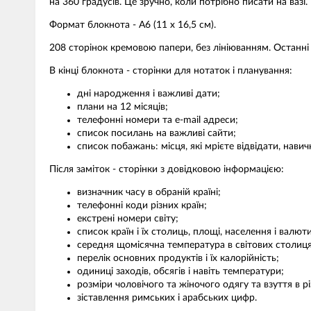
на 360 градусів. Це зручно, коли потрібно писати на вазі.
Формат блокнота - А6 (11 х 16,5 см).
208 сторінок кремовою папери, без лініюванням. Останні 
В кінці блокнота - сторінки для нотаток і планування:
дні народження і важливі дати;
плани на 12 місяців;
телефонні номери та e-mail адреси;
список посилань на важливі сайти;
список побажань: місця, які мрієте відвідати, навич
Після заміток - сторінки з довідковою інформацією:
визначник часу в обраній країні;
телефонні коди різних країн;
екстрені номери світу;
список країн і їх столиць, площі, населення і валюти
середня щомісячна температура в світових столиця
перелік основних продуктів і їх калорійність;
одиниці заходів, обсягів і навіть температури;
розміри чоловічого та жіночого одягу та взуття в рі
зіставлення римських і арабських цифр.