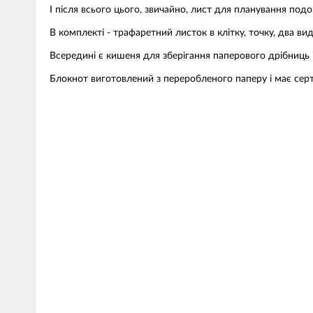
І після всього цього, звичайно, лист для планування подо
В комплекті - трафаретний листок в клітку, точку, два види 
Всередині є кишеня для зберігання паперового дрібниць і
Блокнот виготовлений з переробленого паперу і має серт