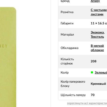
Бренд
Arwey
С чистыми
Розмітка
листами
Габарити
11 × 16.5 
Экокожа
,
Матеріал
Текстиль
В мягкой
Обкладинка
обложке
Кількість
208
сторінок
Колір
Зелены
Колір паперового
Кремовый
блоку
Щільність паперу
70
переглянути всі характеристи