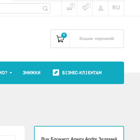
0
0
RU
0
Kошик
порожній
МО?
ЗНИЖКИ
БІЗНЕС-КЛІЄНТАМ
Buy Блокнот Arwey Andre Зелений