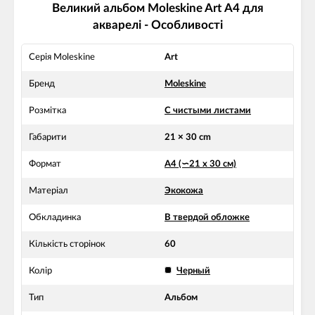
Великий альбом Moleskine Art А4 для
акварелі - Особливості
Серія Moleskine
Art
Бренд
Moleskine
Розмітка
С чистыми листами
Габарити
21 × 30 cm
Формат
А4 (∽21 х 30 см)
Матеріал
Экокожа
Обкладинка
В твердой обложке
Кількість сторінок
60
Колір
Черный
Тип
Альбом