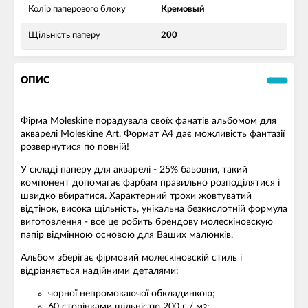
Колір паперового блоку
Кремовый
Щільність паперу
200
ОПИС
Фірма Moleskine порадувала своїх фанатів альбомом для
акварелі Moleskine Art. Формат A4 дає можливість фантазії
розвернутися по повній!
У складі паперу для акварелі - 25% бавовни, такий
компонент допомагає фарбам правильно розподілятися і
швидко вбиратися. Характерний трохи жовтуватий
відтінок, висока щільність, унікальна безкислотній формула
виготовлення - все це робить брендову молескіновскую
папір відмінною основою для Ваших малюнків.
Альбом зберігає фірмовий молескіновскій стиль і
відрізняється надійними деталями:
чорної непромокаючої обкладинкою;
60 сторінками щільністю 200 г / м
;
2