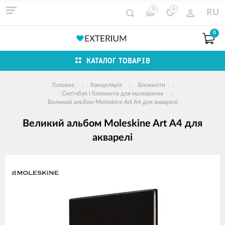
0
0
RU
0
КАТАЛОГ ТОВАРІВ
Головна
Канцелярія
Блокноти
Скетчбук і блокноти для малювання
Великий альбом Moleskine Art А4 для акварелі
Великий альбом Moleskine Art А4 для
акварелі
зображення
продуктів