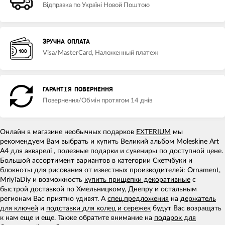
Відправка по Україні Новой Поштою
ЗРУЧНА ОПЛАТА
Visa/MasterCard, Наложенный платеж
ГАРАНТІЯ ПОВЕРНЕННЯ
Повернення/Обмін протягом 14 днів
Онлайн в магазине необычных подарков
EXTERIUM
мы
рекомендуем Вам выбрать и купить Великий альбом Moleskine Art
А4 для акварелі , полезные подарки и сувениры по доступной цене.
Большой ассортимент вариантов в категории Скетчбуки и
блокноты для рисования от известных производителей: Ornament,
MriyTaDiy и возможность
купить прищепки декоративные
с
быстрой доставкой по Хмельницкому, Днепру и остальным
регионам Вас приятно удивят. А
спец.предложения
на
держатель
для ключей
и
подставки для колец и сережек
будут Вас возращать
к нам еще и еще. Также обратите внимание на
подарок для