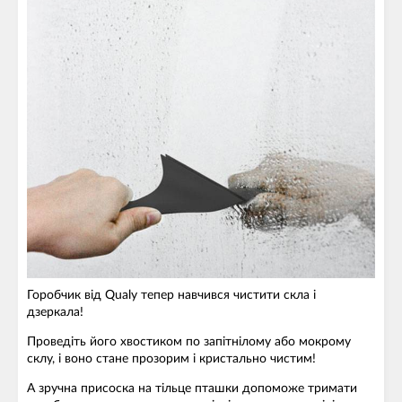
Горобчик від Qualy тепер навчився чистити скла і
дзеркала!
Проведіть його хвостиком по запітнілому або мокрому
склу, і воно стане прозорим і кристально чистим!
А зручна присоска на тільце пташки допоможе тримати