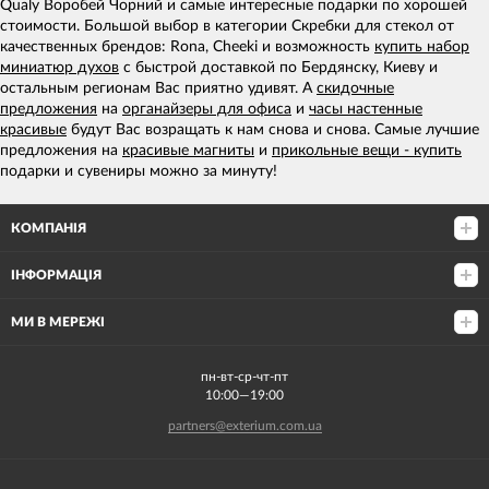
Qualy Воробей Чорний и самые интересные подарки по хорошей
стоимости. Большой выбор в категории Скребки для стекол от
качественных брендов: Rona, Cheeki и возможность
купить набор
миниатюр духов
с быстрой доставкой по Бердянску, Киеву и
остальным регионам Вас приятно удивят. А
скидочные
предложения
на
органайзеры для офиса
и
часы настенные
красивые
будут Вас возращать к нам снова и снова. Самые лучшие
предложения на
красивые магниты
и
прикольные вещи - купить
подарки и сувениры можно за минуту!
КОМПАНІЯ
ІНФОРМАЦІЯ
МИ В МЕРЕЖІ
пн-вт-ср-чт-пт
10:00—19:00
partners@exterium.com.ua