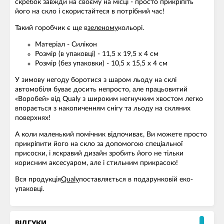
скребок завжди на своєму на місці - просто прикріпіть
його на скло і скористайтеся в потрібний час!
Такий горобчик є ще в
зеленому
кольорі.
Матеріал - Силікон
Розмір (в упаковці) - 11,5 x 19,5 x 4 см
Розмір (без упаковки) - 10,5 x 15,5 x 4 см
У зимову негоду боротися з шаром льоду на склі
автомобіля буває досить непросто, але працьовитий
«Воробей» від Qualy з широким негнучким хвостом легко
впорається з накопиченням снігу та льоду на скляних
поверхнях!
А коли маленький помічник відпочиває, Ви можете просто
прикріпити його на скло за допомогою спеціальної
присоски, і яскравий дизайн зробить його не тільки
корисним аксесуаром, але і стильним прикрасою!
Вся продукція
Qualy
поставляється в подарунковій еко-
упаковці.
ВІДГУКИ