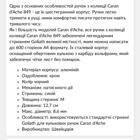
Одна з основних особливостей ручок з колекції Caran
d'Ache 849 - це їх шестигранний корпус. Ручки легко
тримати в руці, ними комфортно писати протягом навіть
тривалого часу.
Як і більшість моделей Caran d'Ache, все ручки з колекції
колекції Caran d'Ache 849 забезпечені легендарним
стрижнем Goliath великої місткості, яким можна написати
до 600 сторінок A4 формату. Їх сталевий корпус
оснащений обертовим кулькою з карбіду вольфраму, який
забезпечує чітке лист без помарок.
Матеріал корпусу: алюміній
Оздоблення: хром
Колір чорний
Механізм: натискного дії
Стрижень: синій
Товщина стержня: M
Довжина: 12,7 см
Макс. діаметр: 8,6 мм
Особливості: використовуються стандартні стрижні
Goliath для кулькових ручок Caran d'Ache
Виробництво: Швейцарія