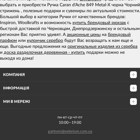
выбрать и приобрести Ручка Caran d'Ache 849 Metal-X чорна Чорний
стрижень , полезные подарки и сувениры по актуальной стоимости.
Большой выбор в категории Ручки от качественных брендов:
Inspiron, Woolkrafts и возможность
купить брендовый рюкзак
с
быстрой доставкой по Черновцам, Днепродзержинску и остальным
регионам Вас приятно удивят. А
акционные цены
на
брендовый
парфюм
или
кулончик серебро
будут Вас возращать к нам еще и
еще. Выгодные предложения на
оригинальные изделия из серебра
и
доска разделочная деревянная - купить
подарки можно не
выходя из дома!
КОМПАНІЯ
ІНФОРМАЦІЯ
МИ В МЕРЕЖІ
пн-вт-ср-чт-пт
10:00—19:00
partners@exterium.com.ua