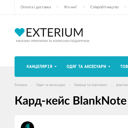
Оплата і доставка
Хто ми?
Співробітництво
МАГАЗИН ПРИЄМНИХ ТА КОРИСНИХ ПОДАРУНКІВ
КАНЦЕЛЯРІЯ
ОДЯГ ТА АКСЕСУАРИ
ТОВ
Головна
Одяг та аксесуари
Гаманці та портмоне
візитни
Кард-кейс BlankNote 
зображення
продуктів