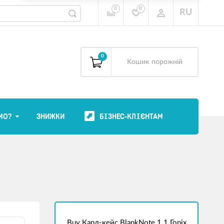
0
0
RU
0
Kошик
порожній
МО?
ЗНИЖКИ
БІЗНЕС-КЛІЄНТАМ
Buy Кард-кейс BlankNote 1.1 Горіх