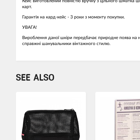
Кейс виготовлений повністю вручну з цільного шматка шк
карт.
Гарантія на кард-кейс - 3 роки з моменту покупки.
УВАГА!
Вироблення даної шкіри передбачає природне поява на ній
справжні шанувальники вінтажного стилю.
SEE ALSO