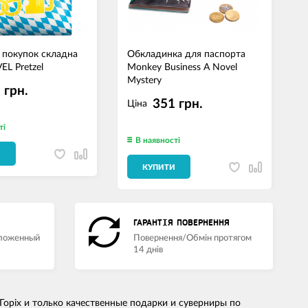
 покупок складна
Обкладинка для паспорта
К
EL Pretzel
Monkey Business A Novel
Ч
Mystery
 грн.
351 грн.
Ціна
ті
В наявності
И
КУПИТИ
ГАРАНТІЯ ПОВЕРНЕННЯ
аложенный
Повернення/Обмін протягом
14 днів
Горіх и только качественные подарки и суверниры по