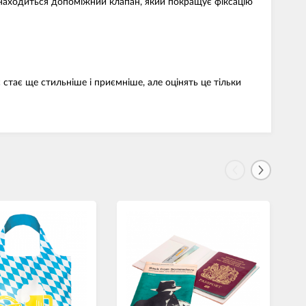
 знаходиться допоміжний клапан, який покращує фіксацію
стає ще стильніше і приємніше, але оцінять це тільки