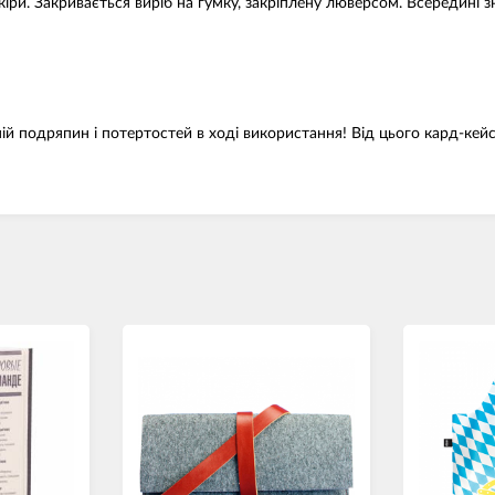
іри. Закривається виріб на гумку, закріплену люверсом. Всередині
 подряпин і потертостей в ході використання! Від цього кард-кейс 