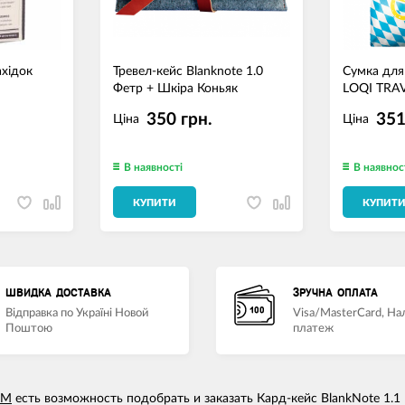
ахідок
Тревел-кейс Blanknote 1.0
Сумка для
Фетр + Шкіра Коньяк
LOQI TRAV
350 грн.
351
Ціна
Ціна
В наявності
В наявнос
КУПИТИ
КУПИТ
ШВИДКА ДОСТАВКА
ЗРУЧНА ОПЛАТА
Відправка по Україні Новой
Visa/MasterCard, Н
Поштою
платеж
UM
есть возможность подобрать и заказать Кард-кейс BlankNote 1.1 