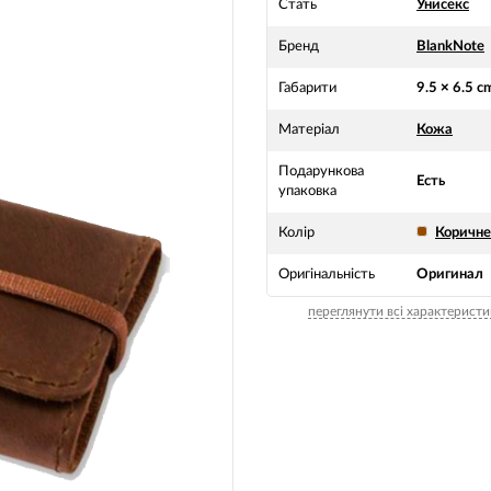
Стать
Унисекс
Бренд
BlankNote
Габарити
9.5 × 6.5 c
Матеріал
Кожа
Подарункова
Есть
упаковка
Колір
Коричн
Оригінальність
Оригинал
переглянути всі характеристи