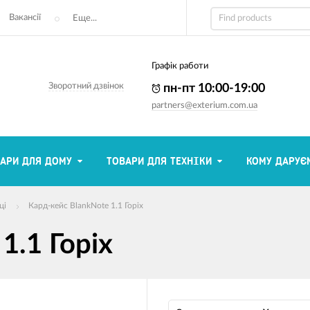
Вакансії
Еще...
Графік работи
Зворотний дзвінок
пн-пт 10:00-19:00
partners@exterium.com.ua
АРИ ДЛЯ ДОМУ
ТОВАРИ ДЛЯ ТЕХНІКИ
КОМУ ДАРУЄ
ці
Кард-кейс BlankNote 1.1 Горіх
1.1 Горіх