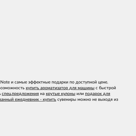
Note и самые эффектные подарки по доступной цене.
 возможность
купить ароматизатор для машины
с быстрой
А
спец.предложения
на
крутые кулоны
или
подарок для
ванный ежедневник - купить
сувениры можно не выходя из