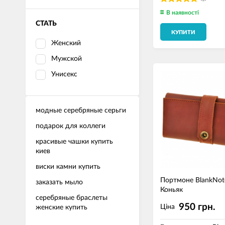
В наявності
СТАТЬ
КУПИТИ
Женский
Мужской
Унисекс
модные серебряные серьги
подарок для коллеги
красивые чашки купить
киев
виски камни купить
Портмоне BlankNot
заказать мыло
Коньяк
серебряные браслеты
950 грн.
Ціна
женские купить