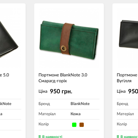
e 5.0
Портмоне BlankNote 3.0
Портмоне 
Смарагд-горіх
Вугілля
950 грн.
950
Ціна
Ціна
nkNote
Бренд
BlankNote
Бренд
а
Матеріал
Кожа
Матеріал
Колір
Колір
В наявності
В наявнос