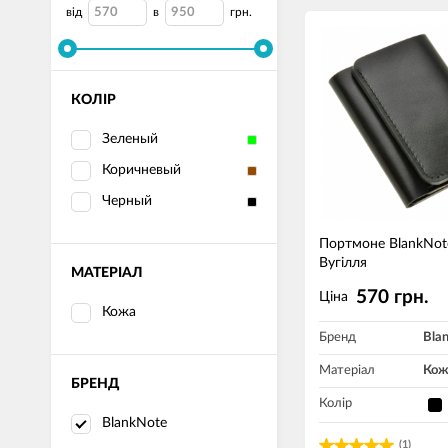
від
в
грн.
КОЛІР
Зеленый
Коричневый
Черный
Портмоне BlankNot
Вугілля
МАТЕРІАЛ
570 грн.
Ціна
Кожа
Бренд
Bla
Матеріал
Кож
БРЕНД
Колір
BlankNote
(1)