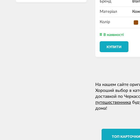
Бренд
Bla
Матеріал
Кож
Колір
В наявності
КУПИТИ
На нашем сайте ори
Хороший выбор в кате
доставкой по Черкас
путешественника
буду
дома!
TОП КАРТОЧК