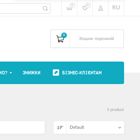
0
0
RU
0
Kошик
порожній
МО?
ЗНИЖКИ
БІЗНЕС-КЛІЄНТАМ
5 product
Default