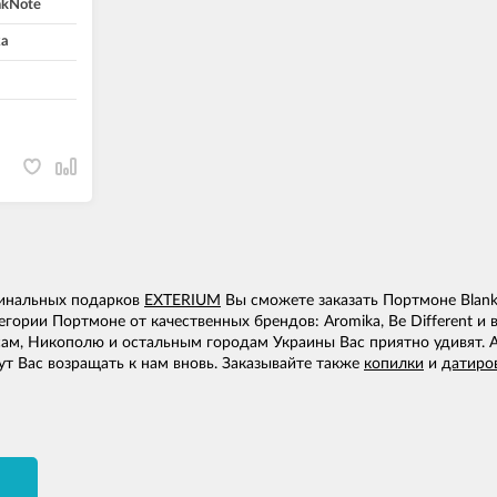
nkNote
а
гинальных подарков
EXTERIUM
Вы сможете заказать Портмоне Blank
гории Портмоне от качественных брендов: Aromika, Be Different и
сам, Никополю и остальным городам Украины Вас приятно удивят. 
т Вас возращать к нам вновь. Заказывайте также
копилки
и
датиро
И