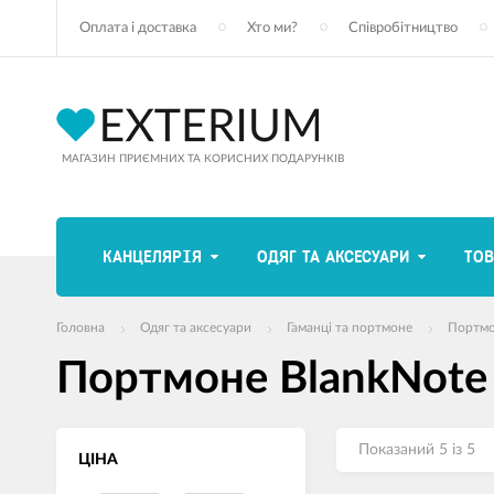
Оплата і доставка
Хто ми?
Співробітництво
МАГАЗИН ПРИЄМНИХ ТА КОРИСНИХ ПОДАРУНКІВ
КАНЦЕЛЯРІЯ
ОДЯГ ТА АКСЕСУАРИ
ТОВ
Головна
Одяг та аксесуари
Гаманці та портмоне
Портм
Портмоне BlankNote
Показаний 5 із 5
ЦІНА