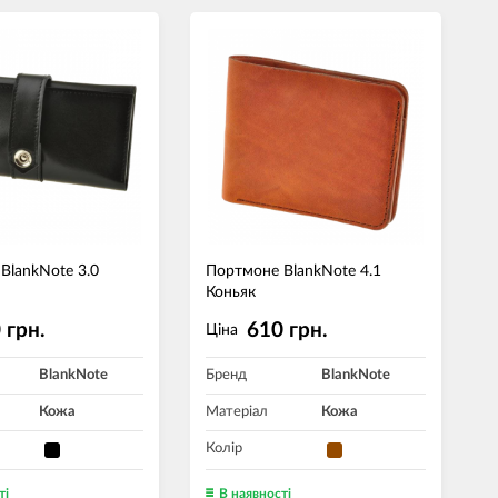
BlankNote 3.0
Портмоне BlankNote 4.1
Коньяк
 грн.
610 грн.
Ціна
BlankNote
Бренд
BlankNote
Кожа
Матеріал
Кожа
Колір
ті
В наявності