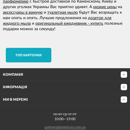
парфюмерию
с быстрой доставкой по Каменскому, Киеву и
других уголках Украины Вас приятно удивят. А
низкие цены
на
аксессуары в ванную
и
туалетная мыло
будут Вас возращать к
нам опять и опять. Лучшие предложения на
дозатор для
жидкого мыла
и
оригинальный ежедневник - купить
полезные
подарки можно за секунду!
TОП КАРТОЧКИ
КОМПАНІЯ
ІНФОРМАЦІЯ
МИ В МЕРЕЖІ
пн-вт-ср-чт-пт
10:00—19:00
partners@exterium.com.ua