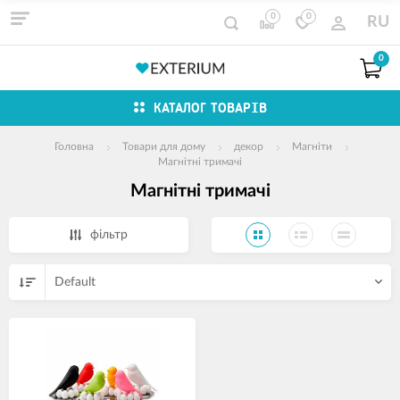
0
0
RU
0
КАТАЛОГ ТОВАРІВ
Головна
Товари для дому
декор
Магніти
Магнітні тримачі
Магнітні тримачі
фільтр
Default