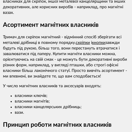
власниках для скріпок, іншої металевої канцелярщини та інших
декоративних, але корисних виробів - наприклад, про магнітні
вазах.
Асортимент магнітних власників
Тримач для скріпок магнітний - відмінний спосіб зберігати всі
металеві дрібниці в повному порядку.
скріпки
і
кнопки
завжди
будуть під рукою, більш того, вони перестануть втрачатися і
завалюватися під паперу. Купити магніти власники можна,
орієнтуючись на свій смак - це можуть бути декоративні вироби
різних форм, наприклад, у вигляді пташки, або строгі офісні
власники більш лаконічного статуї. Просто вивчіть асортимент -
ми впевнені, ви знайдете те, що вам сподобається!
У число магнітних власників та аксесуарів входять:
власники ключів;
власники магнітів;
власники канцелярських дрібниць;
вази.
Принцип роботи магнітних власників