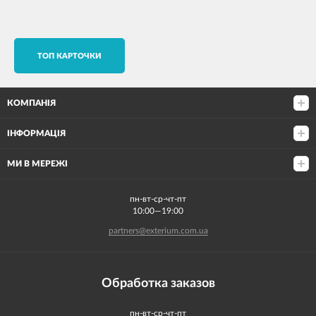
TОП КАРТОЧКИ
КОМПАНІЯ
ІНФОРМАЦІЯ
МИ В МЕРЕЖІ
пн-вт-ср-чт-пт
10:00—19:00
partners@exterium.com.ua
Обработка заказов
пн-вт-ср-чт-пт