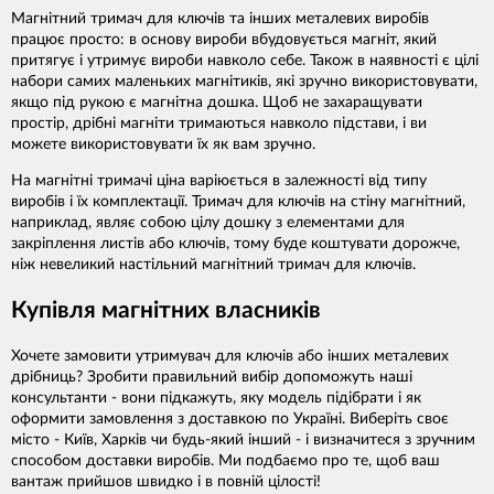
Магнітний тримач для ключів та інших металевих виробів
працює просто: в основу вироби вбудовується магніт, який
притягує і утримує вироби навколо себе. Також в наявності є цілі
набори самих маленьких магнітиків, які зручно використовувати,
якщо під рукою є магнітна дошка. Щоб не захаращувати
простір, дрібні магніти тримаються навколо підстави, і ви
можете використовувати їх як вам зручно.
На магнітні тримачі ціна варіюється в залежності від типу
виробів і їх комплектації. Тримач для ключів на стіну магнітний,
наприклад, являє собою цілу дошку з елементами для
закріплення листів або ключів, тому буде коштувати дорожче,
ніж невеликий настільний магнітний тримач для ключів.
Купівля магнітних власників
Хочете замовити утримувач для ключів або інших металевих
дрібниць? Зробити правильний вибір допоможуть наші
консультанти - вони підкажуть, яку модель підібрати і як
оформити замовлення з доставкою по Україні. Виберіть своє
місто - Київ, Харків чи будь-який інший - і визначитеся з зручним
способом доставки виробів. Ми подбаємо про те, щоб ваш
вантаж прийшов швидко і в повній цілості!