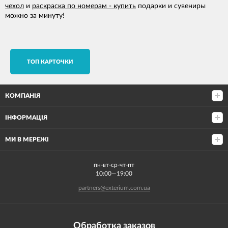
чехол
и
раскраска по номерам - купить
подарки и сувениры
можно за минуту!
TОП КАРТОЧКИ
КОМПАНІЯ
ІНФОРМАЦІЯ
МИ В МЕРЕЖІ
пн-вт-ср-чт-пт
10:00—19:00
partners@exterium.com.ua
Обработка заказов