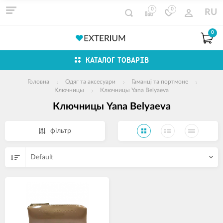
0
0
RU
0
КАТАЛОГ ТОВАРІВ
Головна
Одяг та аксесуари
Гаманці та портмоне
Ключницы
Ключницы Yana Belyaeva
Ключницы Yana Belyaeva
фільтр
Default