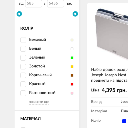
від
в
грн.
КОЛІР
Бежевый
Белый
Зеленый
Золотой
Набір дошок розді
Коричневый
Joseph Joseph Nest 
предмета на підста
Красный
4,395 грн.
Ціна
Разноцветный
показати ще
Бренд
Jos
Матеріал
Пла
МАТЕРІАЛ
Колір