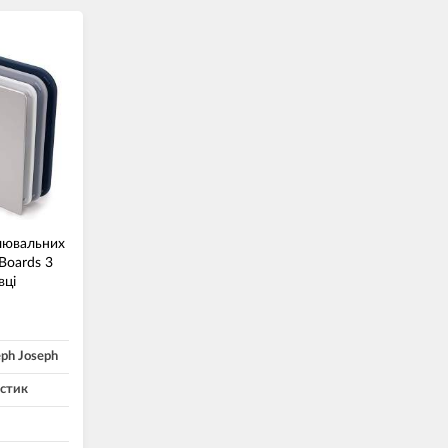
лювальних
Boards 3
вці
eph Joseph
стик