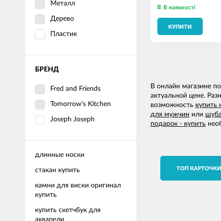
Металл
В наявності
Дерево
КУПИТИ
Пластик
БРЕНД
В онлайн магазине п
Fred and Friends
актуальной цене. Раз
Tomorrow's Kitchen
возможность
купить 
для мужчин
или
шуба
Joseph Joseph
подарок - купить
необ
длинные носки
TОП КАРТОЧК
стакан купить
камни для виски оригинал
купить
купить скетчбук для
акварели