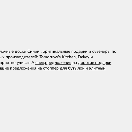
лочные доски Синий , оригинальные подарки и сувениры по
х производителей: Tomorrow's Kitchen, Dekey и
 приятно удивят. А
спец.предложения
на
дорогие подарки
лучшие предложения на
стоппер для бутылок
и
элитный