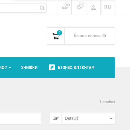
0
0
RU
0
Kошик
порожній
МО?
ЗНИЖКИ
БІЗНЕС-КЛІЄНТАМ
1 product
Default