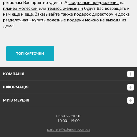
регионам Вас приятно удивят. А
скидочные предложения
на
планер молескин
или
термос железный
будут Вас возращать к
нам еще и еще. Заказывайте также
подарок директору
и
доска
разделочная - купить
полезные подарки можно не выходя из
дома!
TОП КАРТОЧКИ
КОМПАНІЯ
ІНФОРМАЦІЯ
МИ В МЕРЕЖІ
пн-вт-ср-чт-пт
10:00—19:00
partners@exterium.com.ua