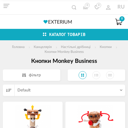
0
0
RU
0
КАТАЛОГ ТОВАРІВ
Головна
Канцелярія
Настільні дрібниці
Кнопки
Кнопки Monkey Business
Кнопки Monkey Business
фільтр
Default