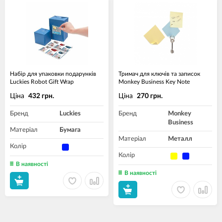
Набір для упаковки подарунків
Тримач для ключів та записок
Luckies Robot Gift Wrap
Monkey Business Key Note
Ціна
Ціна
432 грн.
270 грн.
Бренд
Luckies
Бренд
Monkey
Business
Матеріал
Бумага
Матеріал
Металл
Колір
Колір
В наявності
В наявності