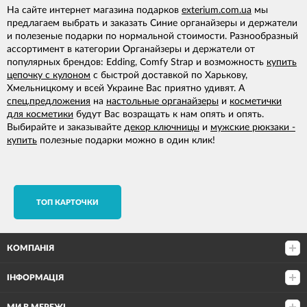
На сайте интернет магазина подарков
exterium.com.ua
мы
предлагаем выбрать и заказать Синие органайзеры и держатели
и полезеные подарки по нормальной стоимости. Разнообразный
ассортимент в категории Органайзеры и держатели от
популярных брендов: Edding, Comfy Strap и возможность
купить
цепочку с кулоном
с быстрой доставкой по Харькову,
Хмельницкому и всей Украине Вас приятно удивят. А
спец.предложения
на
настольные органайзеры
и
косметички
для косметики
будут Вас возращать к нам опять и опять.
Выбирайте и заказывайте
декор ключницы
и
мужские рюкзаки -
купить
полезные подарки можно в один клик!
TОП КАРТОЧКИ
КОМПАНІЯ
ІНФОРМАЦІЯ