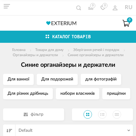
0
0
RU
0
КАТАЛОГ ТОВАРІВ
Головна
Товари для дому
Зберігання речей і порядок
Органайзеры и держатели
Синие органайзеры и держатели
Синие органайзеры и держатели
Для ванної
Для подорожей
для фотографій
Для різних дрібниць
набори власників
прищіпки
фільтр
Default