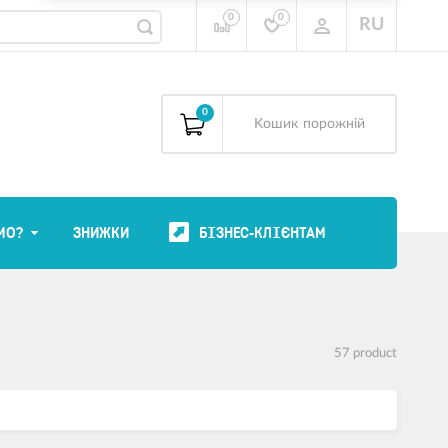
0
0
RU
0
Kошик
порожній
МО?
ЗНИЖКИ
БІЗНЕС-КЛІЄНТАМ
57 product