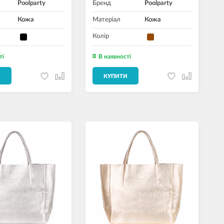
Poolparty
Бренд
Poolparty
Кожа
Матеріал
Кожа
Колір
ті
В наявності
И
КУПИТИ