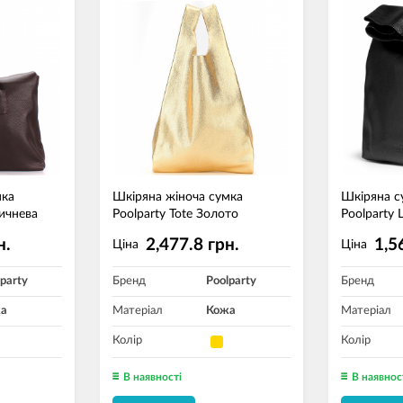
мка
Шкіряна жіноча сумка
Шкіряна с
ричнева
Poolparty Tote Золото
Poolparty
н.
2,477.8 грн.
1,5
Ціна
Ціна
party
Бренд
Poolparty
Бренд
а
Матеріал
Кожа
Матеріал
Колір
Колір
В наявності
В наявнос