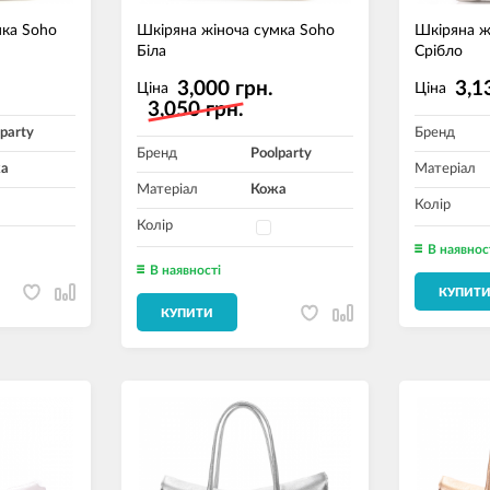
мка Soho
Шкіряна жіноча сумка Soho
Шкіряна ж
Біла
Срібло
3,000 грн.
3,1
Ціна
Ціна
3,050 грн.
party
Бренд
Бренд
Poolparty
а
Матеріал
Матеріал
Кожа
Колір
Колір
В наявнос
В наявності
КУПИТ
КУПИТИ