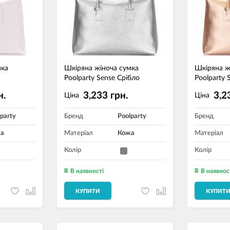
мка
Шкіряна жіноча сумка
Шкіряна ж
а
Poolparty Sense Срібло
Poolparty 
н.
3,233 грн.
3,2
Ціна
Ціна
party
Бренд
Poolparty
Бренд
а
Матеріал
Кожа
Матеріал
Колір
Колір
В наявності
В наявнос
КУПИТИ
КУПИТ