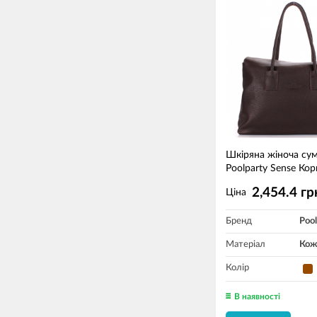
Шкіряна жіноча су
Poolparty Sense Ко
2,454.4 гр
Ціна
Бренд
Pool
Матеріал
Кож
Колір
В наявності