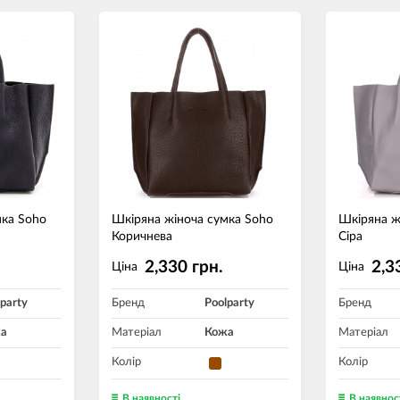
мка Soho
Шкіряна жіноча сумка Soho
Шкіряна ж
Коричнева
Сіра
2,330 грн.
2,3
Ціна
Ціна
party
Бренд
Poolparty
Бренд
а
Матеріал
Кожа
Матеріал
Колір
Колір
В наявності
В наявнос