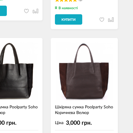
В наявності
И
КУПИТИ
умка Poolparty Soho
Шкіряна сумка Poolparty Soho
люр
Коричнева Велюр
00 грн.
3,000 грн.
Ціна