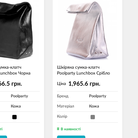
умка-клатч
Шкіряна сумка-клатч
 Lunchbox Чорна
Poolparty Lunchbox Срібло
66.5 грн.
1,965.6 грн.
Ціна
Poolparty
Бренд
Poolparty
Кожа
Матеріал
Кожа
Колір
ті
В наявності