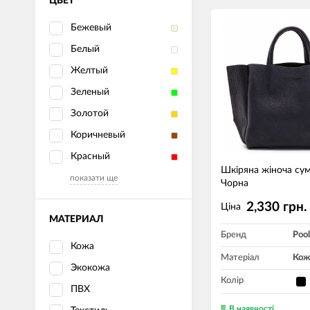
ЦВЕТ
Бежевый
Белый
Желтый
Зеленый
Золотой
Коричневый
Красный
Шкіряна жіноча су
показати ще
Чорна
2,330 грн.
Ціна
МАТЕРИАЛ
Бренд
Pool
Кожа
Матеріал
Кож
Экокожа
Колір
ПВХ
В наявності