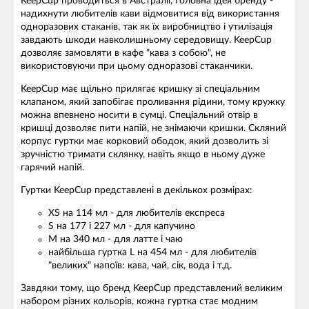
KeepCup проводиться в Австралії, головна ідея бренду -
надихнути любителів кави відмовитися від використання
одноразових стаканів, так як їх виробництво і утилізація
завдають шкоди навколишньому середовищу. KeepCup
дозволяє замовляти в кафе "кава з собою", не
використовуючи при цьому одноразові стаканчики.
KeepCup має щільно прилягає кришку зі спеціальним
клапаном, який запобігає проливання рідини, тому кружку
можна впевнено носити в сумці. Спеціальний отвір в
кришці дозволяє пити напій, не знімаючи кришки. Скляний
корпус гуртки має корковий ободок, який дозволить зі
зручністю тримати склянку, навіть якщо в ньому дуже
гарячий напій.
Гуртки KeepCup представлені в декількох розмірах:
XS на 114 мл - для любителів експреса
S на 177 і 227 мл - для капучино
М на 340 мл - для латте і чаю
найбільша гуртка L на 454 мл - для любителів
"великих" напоїв: кава, чай, сік, вода і т.д.
Завдяки тому, що бренд KeepCup представлений великим
набором різних кольорів, кожна гуртка стає модним