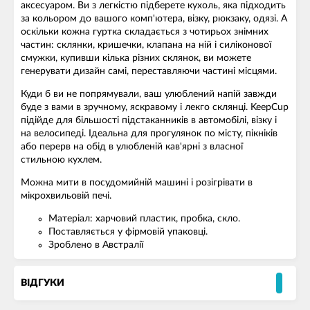
аксесуаром. Ви з легкістю підберете кухоль, яка підходить
за кольором до вашого комп'ютера, візку, рюкзаку, одязі. А
оскільки кожна гуртка складається з чотирьох знімних
частин: склянки, кришечки, клапана на ній і силіконової
смужки, купивши кілька різних склянок, ви можете
генерувати дизайн самі, переставляючи частині місцями.
Куди б ви не попрямували, ваш улюблений напій завжди
буде з вами в зручному, яскравому і лекго склянці. KeepCup
підійде для більшості підстаканників в автомобілі, візку і
на велосипеді. Ідеальна для прогулянок по місту, пікніків
або перерв на обід в улюбленій кав'ярні з власної
стильною кухлем.
Можна мити в посудомийній машині і розігрівати в
мікрохвильовій печі.
Матеріал: харчовий пластик, пробка, скло.
Поставляється у фірмовій упаковці.
Зроблено в Австралії
ВІДГУКИ