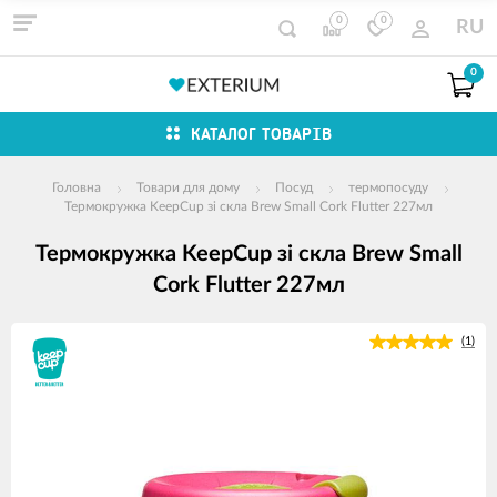
0
0
RU
0
КАТАЛОГ ТОВАРІВ
Головна
Товари для дому
Посуд
термопосуду
Термокружка KeepCup зі скла Brew Small Cork Flutter 227мл
Термокружка KeepCup зі скла Brew Small
Cork Flutter 227мл
зображення
(1)
продуктів