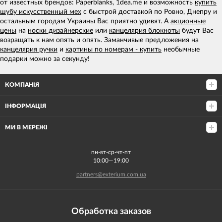
от известных брендов: Paperblanks, 1dea.me и возможность
купить
шубу искусственный мех
с быстрой доставкой по Ровно, Днепру и
остальным городам Украины Вас приятно удивят. А
акционные
цены
на
носки дизайнерские
или
канцелярия блокноты
будут Вас
возращать к нам опять и опять. Заманчивые предложения на
канцелярия ручки
и
картины по номерам - купить
необычные
подарки можно за секунду!
КОМПАНІЯ
ІНФОРМАЦІЯ
МИ В МЕРЕЖІ
пн-вт-ср-чт-пт
10:00—19:00
partners@exterium.com.ua
Обработка заказов