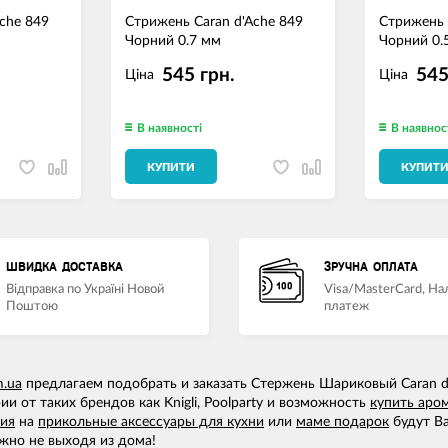
che 849
Стрижень Caran d'Ache 849
Стрижень 
Чорний 0.7 мм
Чорний 0.
545 грн.
545
Ціна
Ціна
В наявності
В наявнос
КУПИТИ
КУПИТ
ШВИДКА ДОСТАВКА
ЗРУЧНА ОПЛАТА
Відправка по Україні Новой
Visa/MasterCard, Н
Поштою
платеж
m.ua
предлагаем подобрать и заказать Стержень Шариковый Caran d
и от таких брендов как Knigli, Poolparty и возможность
купить аро
ия
на
прикольные аксессуары для кухни
или
маме подарок
будут Ва
жно не выходя из дома!