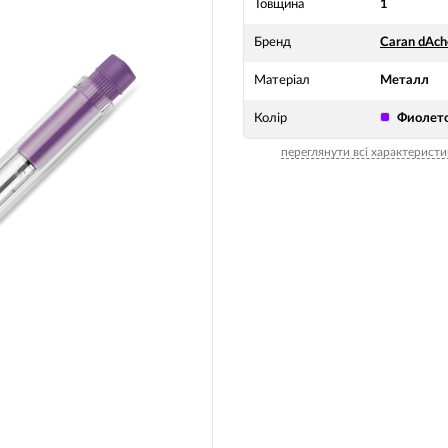
Товщина
1
Бренд
Caran dAch
Матеріал
Металл
Колір
Фиолет
переглянути всі характеристи