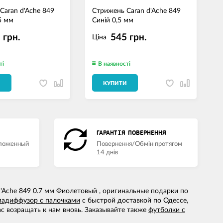
Caran d'Ache 849
Стрижень Caran d'Ache 849
К
5 мм
Синій 0,5 мм
Ч
 грн.
545 грн.
Ціна
ті
В наявності
И
КУПИТИ
ГАРАНТІЯ ПОВЕРНЕННЯ
аложенный
Повернення/Обмін протягом
14 днів
'Ache 849 0.7 мм Фиолетовый , оригинальные подарки по
мадиффузор с палочками
с быстрой доставкой по Одессе,
с возращать к нам вновь. Заказывайте также
футболки с