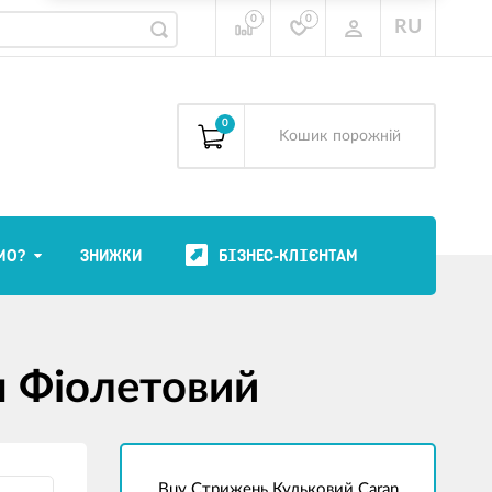
0
0
RU
0
Kошик
порожній
МО?
ЗНИЖКИ
БІЗНЕС-КЛІЄНТАМ
м Фіолетовий
Buy Стрижень Кульковий Caran