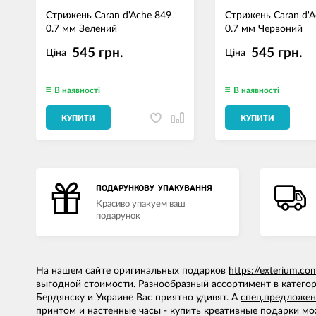
Стрижень Caran d'Ache 849
Стрижень Caran d'A
0.7 мм Зелений
0.7 мм Червоний
545 грн.
545 грн.
Ціна
Ціна
В наявності
В наявності
КУПИТИ
КУПИТИ
ПОДАРУНКОВУ УПАКУВАННЯ
Красиво упакуем ваш
подарунок
На нашем сайте оригинальных подарков
https://exterium.co
выгодной стоимости. Разнообразный ассортимент в категори
Бердянску и Украине Вас приятно удивят. А
спец.предложен
принтом
и
настенные часы - купить
креативные подарки мо