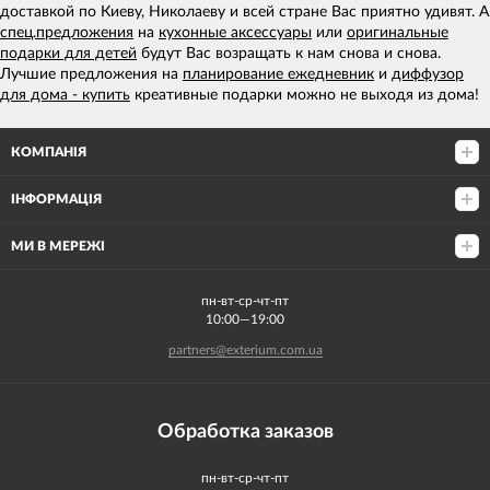
доставкой по Киеву, Николаеву и всей стране Вас приятно удивят. А
спец.предложения
на
кухонные аксессуары
или
оригинальные
подарки для детей
будут Вас возращать к нам снова и снова.
Лучшие предложения на
планирование ежедневник
и
диффузор
для дома - купить
креативные подарки можно не выходя из дома!
КОМПАНІЯ
ІНФОРМАЦІЯ
МИ В МЕРЕЖІ
пн-вт-ср-чт-пт
10:00—19:00
partners@exterium.com.ua
Обработка заказов
пн-вт-ср-чт-пт