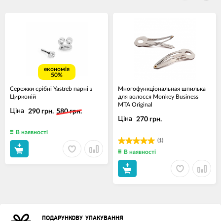
економія
50%
Сережки срібні Yastreb парні з
Mногофункціональная шпилька
Цирконій
для волосся Monkey Business
MTA Original
Ціна
290 грн.
580 грн.
Ціна
270 грн.
В наявності
(1)
В наявності
ПОДАРУНКОВУ УПАКУВАННЯ