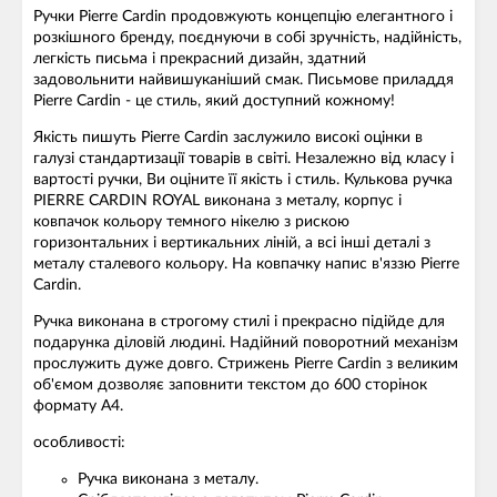
Ручки Pierre Cardin продовжують концепцію елегантного і
розкішного бренду, поєднуючи в собі зручність, надійність,
легкість письма і прекрасний дизайн, здатний
задовольнити найвишуканіший смак. Письмове приладдя
Pierre Cardin - це стиль, який доступний кожному!
Якість пишуть Pierre Cardin заслужило високі оцінки в
галузі стандартизації товарів в світі. Незалежно від класу і
вартості ручки, Ви оціните її якість і стиль. Кулькова ручка
PIERRE CARDIN ROYAL виконана з металу, корпус і
ковпачок кольору темного нікелю з рискою
горизонтальних і вертикальних ліній, а всі інші деталі з
металу сталевого кольору. На ковпачку напис в'яззю Pierre
Cardin.
Ручка виконана в строгому стилі і прекрасно підійде для
подарунка діловій людині. Надійний поворотний механізм
прослужить дуже довго. Стрижень Pierre Cardin з великим
об'ємом дозволяє заповнити текстом до 600 сторінок
формату А4.
особливості:
Ручка виконана з металу.