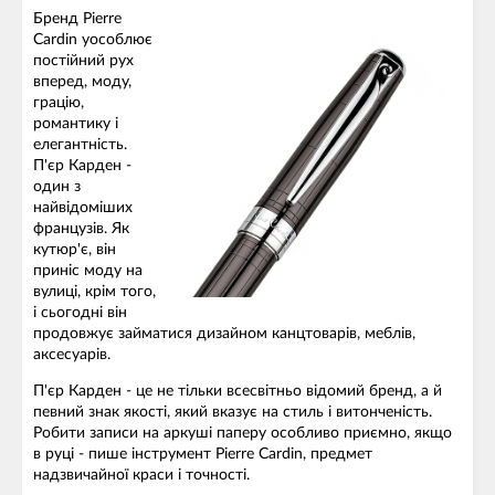
Бренд Pierre
Cardin уособлює
постійний рух
вперед, моду,
грацію,
романтику і
елегантність.
П'єр Карден -
один з
найвідоміших
французів. Як
кутюр'є, він
приніс моду на
вулиці, крім того,
і сьогодні він
продовжує займатися дизайном канцтоварів, меблів,
аксесуарів.
П'єр Карден - це не тільки всесвітньо відомий бренд, а й
певний знак якості, який вказує на стиль і витонченість.
Робити записи на аркуші паперу особливо приємно, якщо
в руці - пише інструмент Pierre Cardin, предмет
надзвичайної краси і точності.