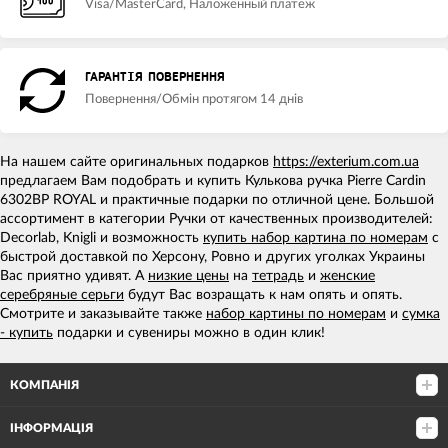
Visa/MasterCard, Наложенный платеж
ГАРАНТІЯ ПОВЕРНЕННЯ
Повернення/Обмін протягом 14 днів
На нашем сайте оригинальных подарков
https://exterium.com.ua
предлагаем Вам подобрать и купить Кулькова ручка Pierre Cardin
6302BP ROYAL и практичные подарки по отличной цене. Большой
ассортимент в категории Ручки от качественных производителей:
Decorlab, Knigli и возможность
купить набор картина по номерам
с
быстрой доставкой по Херсону, Ровно и других уголках Украины
Вас приятно удивят. А
низкие цены
на
тетрадь
и
женские
серебряные серьги
будут Вас возращать к нам опять и опять.
Смотрите и заказывайте также
набор картины по номерам
и
сумка
- купить
подарки и сувениры можно в один клик!
КОМПАНІЯ
ІНФОРМАЦІЯ