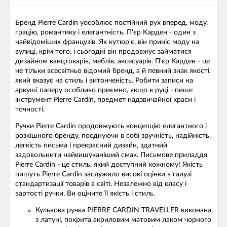
Бренд Pierre Cardin уособлює постійний рух вперед, моду,
грацію, романтику і елегантність. П'єр Карден - один з
найвідоміших французів. Як кутюр'є, він приніс моду на
вулиці, крім того, і сьогодні він продовжує займатися
дизайном канцтоварів, меблів, аксесуарів. П'єр Карден - це
не тільки всесвітньо відомий бренд, а й певний знак якості,
який вказує на стиль і витонченість. Робити записи на
аркуші паперу особливо приємно, якщо в руці - пише
інструмент Pierre Cardin, предмет надзвичайної краси і
точності.
Ручки Pierre Cardin продовжують концепцію елегантного і
розкішного бренду, поєднуючи в собі зручність, надійність,
легкість письма і прекрасний дизайн, здатний
задовольнити найвишуканіший смак. Письмове приладдя
Pierre Cardin - це стиль, який доступний кожному! Якість
пишуть Pierre Cardin заслужило високі оцінки в галузі
стандартизації товарів в світі. Незалежно від класу і
вартості ручки, Ви оціните її якість і стиль.
Кулькова ручка PIERRE CARDIN TRAVELLER виконана
з латуні, покрита акриловим матовим лаком чорного