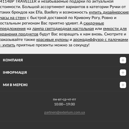
4114BP TRAVELLER и незабываемые подарки по актуальной
стоимости. Большой ассортимент вариантов в категории Ручки от
таких брендов как Efia, Baellery и возможность
купить дизайнерские
часы на стену
с быстрой доставкой по Кривому Рогу, Ровно и
остальным регионам Вас приятно удивят. А
скидочные
предложения
на
лампа светодиодная настольная
или
емкости для
хранения продуктов
будут Вас возращать к нам вновь. Смотрите и
заказывайте также
красивые кулоны
и
аромадиффузор с палочками
- купить
приятные презенты можно за секунду!
КОМПАНІЯ
ІНФОРМАЦІЯ
МИ В МЕРЕЖІ
пн-вт-ср-чт-пт
10:00—19:00
partners@exterium.com.ua