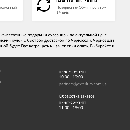
ГАРАНТІЯ ПОВЕРНЕННЯ
аложенный
Повернення/Обмін протягом
14 днів
 качественные подарки и суверниры по актуальной цене.
нский кулон
с быстрой доставкой по Черкассам, Черновцам
нной
будут Вас возращать к нам опять и опять. Выбирайте и
І
пн-вт-ср-чт-пт
10:00—19:00
m
partners@exterium.com.ua
Обработка заказов
пн-вт-ср-чт-пт
11:00—19:00