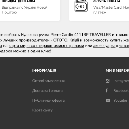
ШВИДКА ДОСТАВКА
ЗРУЧНА ОПЛАТА
Відправка по Україні Новой
Visa/MasterCard, Н
Поштою
платеж
 выбрать Кулькова ручка Pierre Cardin 4111BP TRAVELLER и только
х лучших производителей - OTOTO, Knigli и возможность
купить же
ы
на
карта мира со стирающимися странами
или
аксессуары для ва
дарки можно в один клик!
ІНФОРМАЦІЯ
МИ В МЕРЕЖ
Оптові замовлення
Instagra
Доставка і оплата
Facebook
Публичная оферта
Youtube
Карта сайту