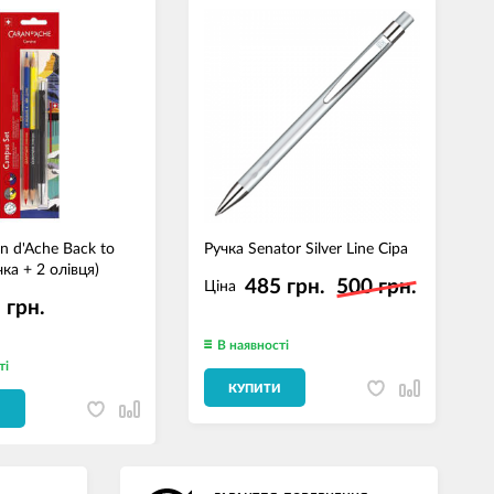
n d'Ache Back to
Ручка Senator Silver Line Сіра
С
чка + 2 олівця)
0
485 грн.
500 грн.
Ціна
 грн.
В наявності
ті
КУПИТИ
И