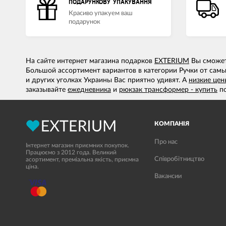
ПОДАРУНКОВУ УПАКУВАННЯ
Красиво упакуем ваш
подарунок
На сайте интернет магазина подарков
EXTERIUM
Вы сможете
Большой ассортимент вариантов в категории Ручки от самы
и других уголках Украины Вас приятно удивят. А
низкие цен
заказывайте
ежедневника
и
рюкзак трансформер - купить
по
КОМПАНІЯ
Про нас
Інтернет магазин приємних покупок.
Працюємо з 2012 года. Великий
Співробітництво
асортимент, преміальна якість, приємна
ціна.
Вакансии