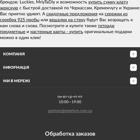
брендов: Luckies, MriyTaDiy и возможность
купить сумку клатч
женскую
с быстрой доставкой по Черкассам, Кременчугу и Украине
Вас приятно удивят. А
скидочные предложения
на
сережки из
серебра 925 пробы
или
вешалки на стену
будут Вас возращать к
нам снова и снова. Посмотрите и купите также
тетради
предметные
и
настенные карты - купить
оригинальные подарки
можно в один клик!
КОМПАНІЯ
ІНФОРМАЦІЯ
МИ В МЕРЕЖІ
пн-вт-ср-чт-пт
10:00—19:00
partners@exterium.com.ua
Обработка заказов