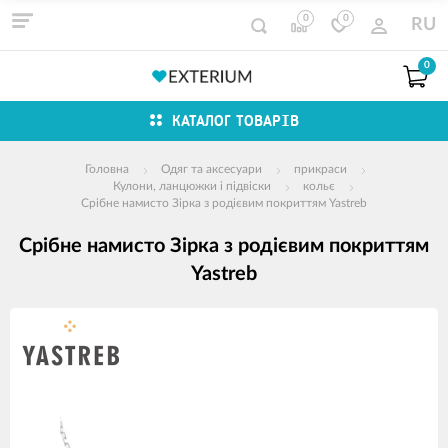
0
0
RU
0
КАТАЛОГ ТОВАРІВ
Головна
Одяг та аксесуари
прикраси
Кулони, ланцюжки і підвіски
кольє
Срібне намисто Зірка з родієвим покриттям Yastreb
Срібне намисто Зірка з родієвим покриттям
Yastreb
зображення
продуктів