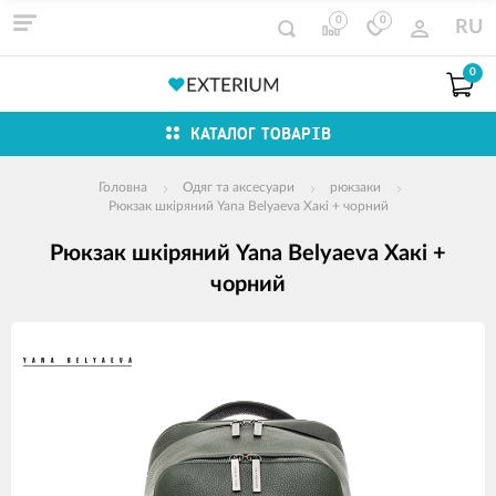
0
0
RU
0
КАТАЛОГ ТОВАРІВ
Головна
Одяг та аксесуари
рюкзаки
Рюкзак шкіряний Yana Belyaeva Хакі + чорний
Рюкзак шкіряний Yana Belyaeva Хакі +
чорний
зображення
продуктів