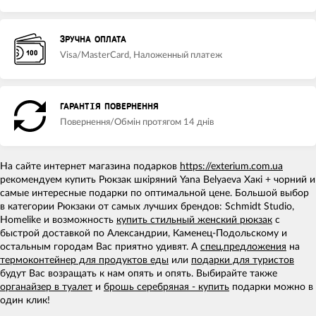
ЗРУЧНА ОПЛАТА
Visa/MasterCard, Наложенный платеж
ГАРАНТІЯ ПОВЕРНЕННЯ
Повернення/Обмін протягом 14 днів
На сайте интернет магазина подарков
https://exterium.com.ua
рекомендуем купить Рюкзак шкіряний Yana Belyaeva Хакі + чорний и
самые интересные подарки по оптимальной цене. Большой выбор
в категории Рюкзаки от самых лучших брендов: Schmidt Studio,
Homelike и возможность
купить стильный женский рюкзак
с
быстрой доставкой по Александрии, Каменец-Подольскому и
остальным городам Вас приятно удивят. А
спец.предложения
на
термоконтейнер для продуктов еды
или
подарки для туристов
будут Вас возращать к нам опять и опять. Выбирайте также
органайзер в туалет
и
брошь серебряная - купить
подарки можно в
один клик!